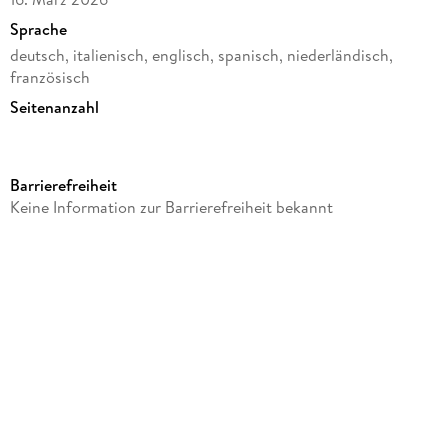
Sprache
deutsch, italienisch, englisch, spanisch, niederländisch,
französisch
Seitenanzahl
208
Reihe
Barrierefreiheit
Kalender
Keine Information zur Barrierefreiheit bekannt
Verlag/Hersteller
Baier & Schneider
Produktart
gebunden
Gewicht
178 g
Größe (L/B/H)
161/109/16 mm
GTIN