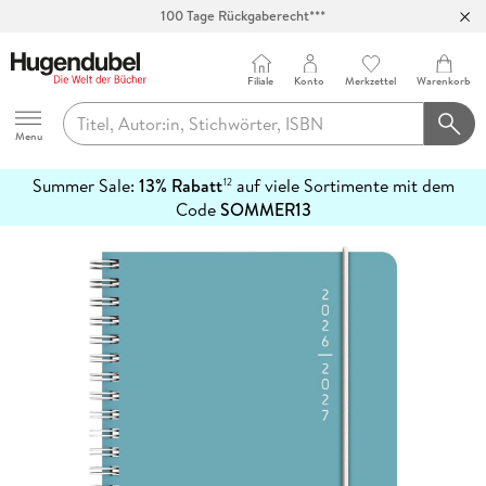
100 Tage Rückgaberecht***
Abholung in über 100 Filialen
Filiale
Konto
Merkzettel
Warenkorb
Hugendubel
Menu
Summer Sale:
13% Rabatt
auf viele Sortimente mit dem
12
mehr
Code
SOMMER13
erfahren