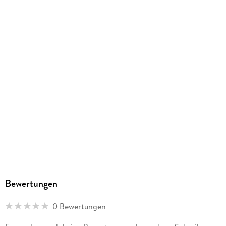
4061947156515
Herstelleradresse
Baier & Schneider GmbH & Co. KG, Wollhausstr. 60-62,
74072 Heilbronn, info@brunnen.de
Bewertungen
0 Bewertungen