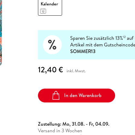
Fremdsprachige Bücher
Kalender
n Lernhilfen
 Jugendbücher
eiber
Hörbuch Downloads im Bundle
cher
 Vergleich
 Puzzlezubehör
Lernen
New Adult
STABILO
Taschenbücher
hilfen
hriller
 Backen
er
lender
Ratgeber
op
hriller
Romance
Sachbücher
Sparen Sie zusätzlich 13%
auf 
12
precher:innen
Artikel mit dem Gutscheincode
Science Fiction
SOMMER13
Fremdsprachige Bücher
12,40 €
inkl. Mwst.
In den Warenkorb
Zustellung:
Mo, 31.08. - Fr, 04.09.
Versand in 3 Wochen