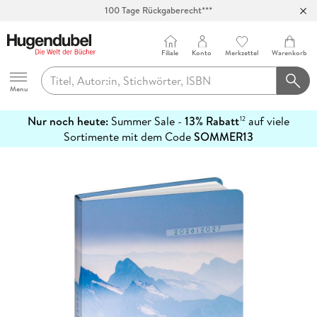
100 Tage Rückgaberecht***
Abholung in über 100 Filialen
Filiale
Konto
Merkzettel
Warenkorb
Hugendubel
Menu
Nur noch heute:
Summer Sale -
13% Rabatt
auf viele
12
mehr
Sortimente mit dem Code
SOMMER13
erfahren