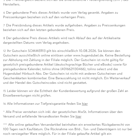
Herstellers.
Der gebundene Preis dieses Artikels wurde vom Verlag gesenkt. Angaben zu
6
Preissenkungen beziehen sich auf den vorherigen Preis.
Die Preisbindung dieses Artikels wurde aufgehoben. Angaben zu Preissenkungen
7
beziehen sich auf den letzten gebundenen Preis.
Der gebundene Preis dieses Artikels wird nach Ablauf des auf der Artikelseite
8
dargestellten Datums vom Verlag angehoben.
Ihr Gutschein SOMMER13 gilt bis einschließlich 10.08.2026. Sie können den
12
Gutschein ausschließlich online einlösen unter www.hugendubel.de. Keine Bestellung
zur Abholung mit Zahlung in der Filiale möglich. Der Gutschein ist nicht gültig für
gesetzlich preisgebundene Artikel (deutschsprachige Bücher und eBooks) sowie für
preisgebundene Kalender, tolino shine (4016621130466), tolino select und das
Hugendubel Hörbuch Abo. Der Gutschein ist nicht mit anderen Gutscheinen und
Geschenkkarten kombinierbar. Eine Barauszahlung ist nicht möglich. Ein Weiterverkauf
und der Handel des Gutscheincodes sind nicht gestattet.
Leider können wir die Echtheit der Kundenbewertung aufgrund der großen Zahl an
15
Einzelbewertungen nicht prüfen.
Alle Informationen zur Tiefpreisgarantie finden Sie
hier
16
Alle Preise verstehen sich inkl. der gesetzlichen MwSt. Informationen über den
*
Versand und anfallende Versandkosten finden Sie
hier
Alle online gekauften Versandartikel beinhalten ein erweitertes Rückgaberecht von
***
100 Tagen nach Kaufdatum. Die Rücknahme von Bild-, Ton- und Datenträgern ist nur bei
noch versiegelter Ware möglich. Für in der Filiale gekaufte Artikel gilt ein