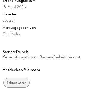
Erscheinungsdatum
15. April 2026
Sprache
deutsch
Herausgegeben von
Quo Vadis
Verlag/Hersteller
Quo Vadis
Barrierefreiheit
Produktart
Keine Information zur Barrierefreiheit bekannt
gebunden
Gewicht
Entdecken Sie mehr
298 g
Größe (L/B/H)
Schreibwaren
171/121/22 mm
GTIN
3371010549221