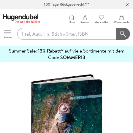
100 Tage Rückgaberecht***
Abholung in über 100 Filialen
Filiale
Konto
Merkzettel
Warenkorb
Hugendubel
Menu
Summer Sale:
13% Rabatt
auf viele Sortimente mit dem
12
mehr
Code
SOMMER13
erfahren