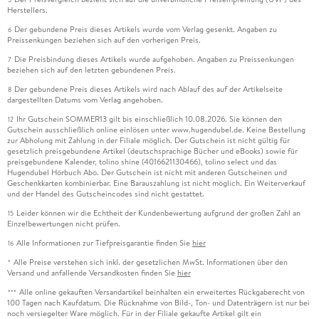
Herstellers.
Der gebundene Preis dieses Artikels wurde vom Verlag gesenkt. Angaben zu
6
Preissenkungen beziehen sich auf den vorherigen Preis.
Die Preisbindung dieses Artikels wurde aufgehoben. Angaben zu Preissenkungen
7
beziehen sich auf den letzten gebundenen Preis.
Der gebundene Preis dieses Artikels wird nach Ablauf des auf der Artikelseite
8
dargestellten Datums vom Verlag angehoben.
Ihr Gutschein SOMMER13 gilt bis einschließlich 10.08.2026. Sie können den
12
Gutschein ausschließlich online einlösen unter www.hugendubel.de. Keine Bestellung
zur Abholung mit Zahlung in der Filiale möglich. Der Gutschein ist nicht gültig für
gesetzlich preisgebundene Artikel (deutschsprachige Bücher und eBooks) sowie für
preisgebundene Kalender, tolino shine (4016621130466), tolino select und das
Hugendubel Hörbuch Abo. Der Gutschein ist nicht mit anderen Gutscheinen und
Geschenkkarten kombinierbar. Eine Barauszahlung ist nicht möglich. Ein Weiterverkauf
und der Handel des Gutscheincodes sind nicht gestattet.
Leider können wir die Echtheit der Kundenbewertung aufgrund der großen Zahl an
15
Einzelbewertungen nicht prüfen.
Alle Informationen zur Tiefpreisgarantie finden Sie
hier
16
Alle Preise verstehen sich inkl. der gesetzlichen MwSt. Informationen über den
*
Versand und anfallende Versandkosten finden Sie
hier
Alle online gekauften Versandartikel beinhalten ein erweitertes Rückgaberecht von
***
100 Tagen nach Kaufdatum. Die Rücknahme von Bild-, Ton- und Datenträgern ist nur bei
noch versiegelter Ware möglich. Für in der Filiale gekaufte Artikel gilt ein