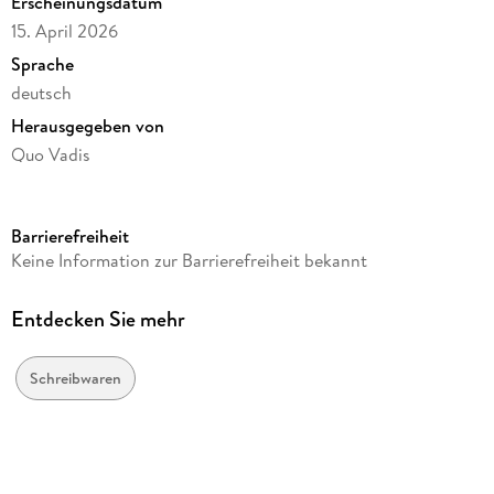
Erscheinungsdatum
15. April 2026
Sprache
deutsch
Herausgegeben von
Quo Vadis
Verlag/Hersteller
Quo Vadis
Barrierefreiheit
Produktart
Keine Information zur Barrierefreiheit bekannt
gebunden
Gewicht
Entdecken Sie mehr
300 g
Größe (L/B/H)
Schreibwaren
171/121/21 mm
GTIN
3371010549238