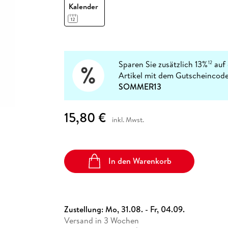
Fremdsprachige Bücher
Kalender
n Lernhilfen
 Jugendbücher
eiber
Hörbuch Downloads im Bundle
cher
 Vergleich
 Puzzlezubehör
Lernen
New Adult
STABILO
Taschenbücher
hilfen
hriller
 Backen
er
lender
Ratgeber
op
hriller
Romance
Sachbücher
Sparen Sie zusätzlich 13%
auf 
12
precher:innen
Artikel mit dem Gutscheincode
Science Fiction
SOMMER13
Fremdsprachige Bücher
15,80 €
inkl. Mwst.
In den Warenkorb
Zustellung:
Mo, 31.08. - Fr, 04.09.
Versand in 3 Wochen