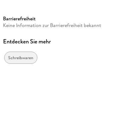
Verlag/Hersteller
Quo Vadis
Barrierefreiheit
Produktart
Keine Information zur Barrierefreiheit bekannt
gebunden
Gewicht
Entdecken Sie mehr
288 g
Größe (L/B/H)
Schreibwaren
175/124/20 mm
GTIN
3371010545773