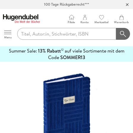
100 Tage Rückgaberecht***
Abholung in über 100 Filialen
Filiale
Konto
Merkzettel
Warenkorb
Hugendubel
Menu
Summer Sale:
13% Rabatt
auf viele Sortimente mit dem
12
mehr
Code
SOMMER13
erfahren