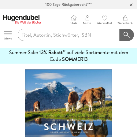
100 Tage Rückgaberecht***
Abholung in über 100 Filialen
Filiale
Konto
Merkzettel
Warenkorb
Hugendubel
Menu
Summer Sale:
13% Rabatt
auf viele Sortimente mit dem
12
mehr
Code
SOMMER13
erfahren