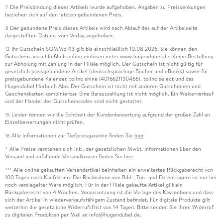
Die Preisbindung dieses Artikels wurde aufgehoben. Angaben zu Preissenkungen
7
beziehen sich auf den letzten gebundenen Preis.
Der gebundene Preis dieses Artikels wird nach Ablauf des auf der Artikelseite
8
dargestellten Datums vom Verlag angehoben.
Ihr Gutschein SOMMER13 gilt bis einschließlich 10.08.2026. Sie können den
12
Gutschein ausschließlich online einlösen unter www.hugendubel.de. Keine Bestellung
zur Abholung mit Zahlung in der Filiale möglich. Der Gutschein ist nicht gültig für
gesetzlich preisgebundene Artikel (deutschsprachige Bücher und eBooks) sowie für
preisgebundene Kalender, tolino shine (4016621130466), tolino select und das
Hugendubel Hörbuch Abo. Der Gutschein ist nicht mit anderen Gutscheinen und
Geschenkkarten kombinierbar. Eine Barauszahlung ist nicht möglich. Ein Weiterverkauf
und der Handel des Gutscheincodes sind nicht gestattet.
Leider können wir die Echtheit der Kundenbewertung aufgrund der großen Zahl an
15
Einzelbewertungen nicht prüfen.
Alle Informationen zur Tiefpreisgarantie finden Sie
hier
16
Alle Preise verstehen sich inkl. der gesetzlichen MwSt. Informationen über den
*
Versand und anfallende Versandkosten finden Sie
hier
Alle online gekauften Versandartikel beinhalten ein erweitertes Rückgaberecht von
***
100 Tagen nach Kaufdatum. Die Rücknahme von Bild-, Ton- und Datenträgern ist nur bei
noch versiegelter Ware möglich. Für in der Filiale gekaufte Artikel gilt ein
Rückgaberecht von 4 Wochen. Voraussetzung ist die Vorlage des Kassenbons und dass
sich der Artikel in wiederverkaufsfähigem Zustand befindet. Für digitale Produkte gilt
weiterhin die gesetzliche Widerrufsfrist von 14 Tagen. Bitte senden Sie Ihren Widerruf
zu digitalen Produkten per Mail an info@hugendubel.de.