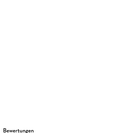
9783839904213
Herstelleradresse
Athesia Kalenderverlag GmbH, Ottobrunner Str. 41, 82008
Unterhaching, produktsicherheit@athesia-verlag.de
Bewertungen