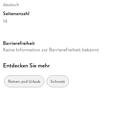
deutsch
Seitenanzahl
14
Reihe
Reisekalender Weingarten
Barrierefreiheit
Verlag/Hersteller
Keine Information zur Barrierefreiheit bekannt
Weingarten
Produktart
Entdecken Sie mehr
Kalender
Gewicht
Reisen und Urlaub
Schweiz
708 g
Größe (L/B/H)
484/464/10 mm
Sonstiges
Spiralbindung
GTIN