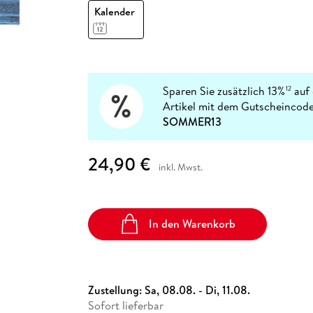
Fremdsprachige Bücher
n Lernhilfen
 Jugendbücher
eiber
Hörbuch Downloads im Bundle
Kalender
cher
 Vergleich
 Puzzlezubehör
Lernen
New Adult
STABILO
Taschenbücher
hilfen
hriller
 Backen
er
lender
Ratgeber
op
hriller
Romance
Sachbücher
Sparen Sie zusätzlich 13%
auf 
12
precher:innen
Science Fiction
Artikel mit dem Gutscheincode
SOMMER13
Fremdsprachige Bücher
24,90 €
inkl. Mwst.
In den Warenkorb
Zustellung:
Sa, 08.08. - Di, 11.08.
Sofort lieferbar