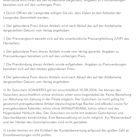
beziehen sich auf den vorherigen Preis.
Durch Öffnen der Leseprobe willigen Sie ein, dass Daten an den Anbieter der
3
Leseprobe übermittelt werden.
Der gebundene Preis dieses Artikels wird nach Ablauf des auf der Artikelseite
4
dargestellten Datums vom Verlag angehoben.
Der Preisvergleich bezieht sich auf die unverbindliche Preisempfehlung (UVP) des
5
Herstellers.
Der gebundene Preis dieses Artikels wurde vom Verlag gesenkt. Angaben zu
6
Preissenkungen beziehen sich auf den vorherigen Preis.
Die Preisbindung dieses Artikels wurde aufgehoben. Angaben zu Preissenkungen
7
beziehen sich auf den letzten gebundenen Preis.
Der gebundene Preis dieses Artikels wird nach Ablauf des auf der Artikelseite
8
dargestellten Datums vom Verlag angehoben.
Ihr Gutschein SOMMER13 gilt bis einschließlich 10.08.2026. Sie können den
12
Gutschein ausschließlich online einlösen unter www.hugendubel.de. Keine Bestellung
zur Abholung mit Zahlung in der Filiale möglich. Der Gutschein ist nicht gültig für
gesetzlich preisgebundene Artikel (deutschsprachige Bücher und eBooks) sowie für
preisgebundene Kalender, tolino shine (4016621130466), tolino select und das
Hugendubel Hörbuch Abo. Der Gutschein ist nicht mit anderen Gutscheinen und
Geschenkkarten kombinierbar. Eine Barauszahlung ist nicht möglich. Ein Weiterverkauf
und der Handel des Gutscheincodes sind nicht gestattet.
Leider können wir die Echtheit der Kundenbewertung aufgrund der großen Zahl an
15
Einzelbewertungen nicht prüfen.