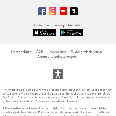
Laden Sie unsere App herunter.
Datenschutz
AGB
Impressum
Widerrufsbelehrung
Datenschutzeinstellungen
Mängelexemplare sind Bücher mit leichten Beschädigungen, die das Lesen aber nicht
1
einschränken. Mängelexemplare sind durch einen Stempel als solche gekennzeichnet.
Die frühere Buchpreisbindung ist aufgehoben. Angaben zu Preissenkungen beziehen
sich auf den gebundenen Preis eines mangelfreien Exemplars.
Diese Artikel unterliegen nicht der Preisbindung, die Preisbindung dieser Artikel
2
wurde aufgehoben oder der Preis wurde vom Verlag gesenkt. Die jeweils zutreffende
Alternative wird Ihnen auf der Artikelseite dargestellt. Angaben zu Preissenkungen