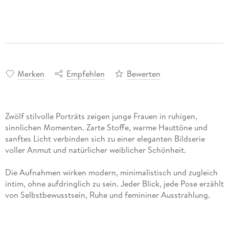
Merken
Empfehlen
Bewerten
Zwölf stilvolle Porträts zeigen junge Frauen in ruhigen,
sinnlichen Momenten. Zarte Stoffe, warme Hauttöne und
sanftes Licht verbinden sich zu einer eleganten Bildserie
voller Anmut und natürlicher weiblicher Schönheit.
Die Aufnahmen wirken modern, minimalistisch und zugleich
intim, ohne aufdringlich zu sein. Jeder Blick, jede Pose erzählt
von Selbstbewusstsein, Ruhe und femininer Ausstrahlung.
Weiche Farbverläufe im Hintergrund unterstreichen die
Atmosphäre aus Leichtigkeit, Eleganz und stiller Verführung.