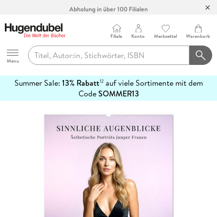
Abholung in über 100 Filialen
Filiale
Konto
Merkzettel
Warenkorb
Hugendubel
Menu
Summer Sale:
13% Rabatt
auf viele Sortimente mit dem
12
mehr
Code
SOMMER13
erfahren