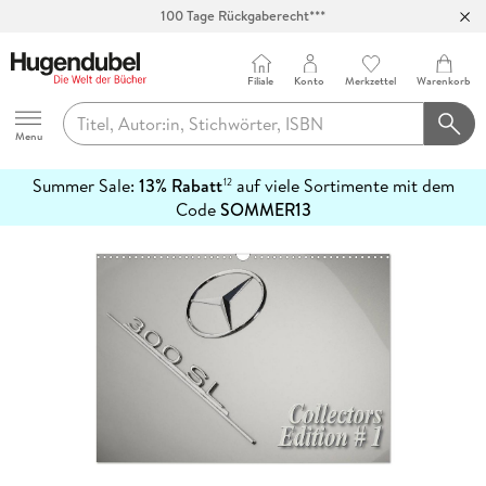
100 Tage Rückgaberecht***
Abholung in über 100 Filialen
Filiale
Konto
Merkzettel
Warenkorb
Hugendubel
Menu
Summer Sale:
13% Rabatt
auf viele Sortimente mit dem
12
mehr
Code
SOMMER13
erfahren