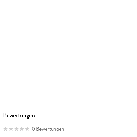
302/420/10 mm
GTIN
9783516066029
Herstelleradresse
Calvendo Verlag GmbH, Ottobrunner Straße 39, 82008
Unterhaching, Bianca Brandt, info@calvendo.com
Bewertungen
0 Bewertungen