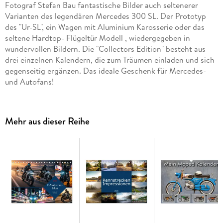
Fotograf Stefan Bau fantastische Bilder auch seltenerer
Varianten des legendären Mercedes 300 SL. Der Prototyp
des "Ur-SL", ein Wagen mit Aluminium Karosserie oder das
seltene Hardtop- Flügeltür Modell , wiedergegeben in
wundervollen Bildern. Die "Collectors Edition" besteht aus
drei einzelnen Kalendern, die zum Träumen einladen und sich
gegenseitig ergänzen. Das ideale Geschenk für Mercedes-
und Autofans!
Hochwertiger Wandkalender mit 12 wunderschönen Bildern.
Unsere Umwelt liegt uns am Herzen. Daher verwenden wir
Mehr aus dieser Reihe
ausschließlich FSC-zertifizierte Papiere aus
verantwortungsvoller Waldwirtschaft. Wir vermeiden
Überproduktion und somit deutliche Abfallmengen, da wir
bedarfsgerecht in Einzelfertigung in Deutschland (Made in
Germany) produzieren. Wir halten unsere Transportwege kurz
und sorgen für eine klimabewusste Logistik.
14 Seiten bestehend aus 1 Cover | 12 Monatsseiten | 1
Indexseite | Papprücken hinten