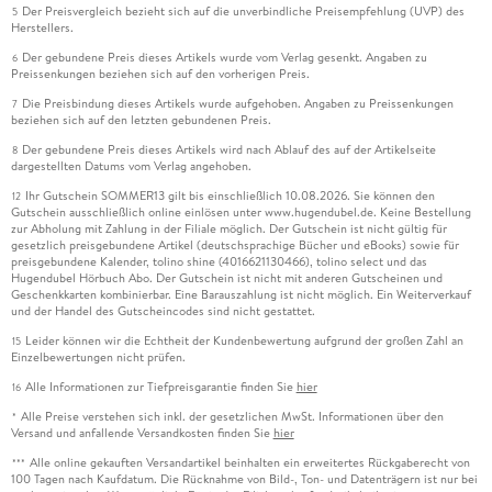
Der Preisvergleich bezieht sich auf die unverbindliche Preisempfehlung (UVP) des
5
Herstellers.
Der gebundene Preis dieses Artikels wurde vom Verlag gesenkt. Angaben zu
6
Preissenkungen beziehen sich auf den vorherigen Preis.
Die Preisbindung dieses Artikels wurde aufgehoben. Angaben zu Preissenkungen
7
beziehen sich auf den letzten gebundenen Preis.
Der gebundene Preis dieses Artikels wird nach Ablauf des auf der Artikelseite
8
dargestellten Datums vom Verlag angehoben.
Ihr Gutschein SOMMER13 gilt bis einschließlich 10.08.2026. Sie können den
12
Gutschein ausschließlich online einlösen unter www.hugendubel.de. Keine Bestellung
zur Abholung mit Zahlung in der Filiale möglich. Der Gutschein ist nicht gültig für
gesetzlich preisgebundene Artikel (deutschsprachige Bücher und eBooks) sowie für
preisgebundene Kalender, tolino shine (4016621130466), tolino select und das
Hugendubel Hörbuch Abo. Der Gutschein ist nicht mit anderen Gutscheinen und
Geschenkkarten kombinierbar. Eine Barauszahlung ist nicht möglich. Ein Weiterverkauf
und der Handel des Gutscheincodes sind nicht gestattet.
Leider können wir die Echtheit der Kundenbewertung aufgrund der großen Zahl an
15
Einzelbewertungen nicht prüfen.
Alle Informationen zur Tiefpreisgarantie finden Sie
hier
16
Alle Preise verstehen sich inkl. der gesetzlichen MwSt. Informationen über den
*
Versand und anfallende Versandkosten finden Sie
hier
Alle online gekauften Versandartikel beinhalten ein erweitertes Rückgaberecht von
***
100 Tagen nach Kaufdatum. Die Rücknahme von Bild-, Ton- und Datenträgern ist nur bei