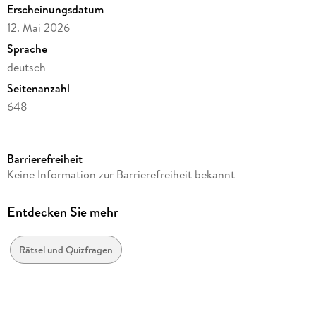
Erscheinungsdatum
12. Mai 2026
Sprache
deutsch
Seitenanzahl
648
Reihe
Helme Heine Kalender Heye
Barrierefreiheit
Autor/Autorin
Keine Information zur Barrierefreiheit bekannt
Stefan Heine
Verlag/Hersteller
Entdecken Sie mehr
Heye
Produktart
Rätsel und Quizfragen
Kalender
Gewicht
558 g