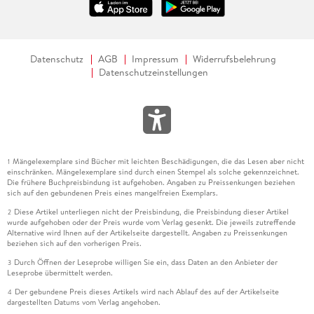
Datenschutz
AGB
Impressum
Widerrufsbelehrung
Datenschutzeinstellungen
Mängelexemplare sind Bücher mit leichten Beschädigungen, die das Lesen aber nicht
1
einschränken. Mängelexemplare sind durch einen Stempel als solche gekennzeichnet.
Die frühere Buchpreisbindung ist aufgehoben. Angaben zu Preissenkungen beziehen
sich auf den gebundenen Preis eines mangelfreien Exemplars.
Diese Artikel unterliegen nicht der Preisbindung, die Preisbindung dieser Artikel
2
wurde aufgehoben oder der Preis wurde vom Verlag gesenkt. Die jeweils zutreffende
Alternative wird Ihnen auf der Artikelseite dargestellt. Angaben zu Preissenkungen
beziehen sich auf den vorherigen Preis.
Durch Öffnen der Leseprobe willigen Sie ein, dass Daten an den Anbieter der
3
Leseprobe übermittelt werden.
Der gebundene Preis dieses Artikels wird nach Ablauf des auf der Artikelseite
4
dargestellten Datums vom Verlag angehoben.