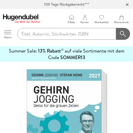
100 Tage Rückgaberecht***
Abholung in über 100 Filialen
Filiale
Konto
Merkzettel
Warenkorb
Hugendubel
Menu
Summer Sale:
13% Rabatt
auf viele Sortimente mit dem
12
mehr
Code
SOMMER13
erfahren