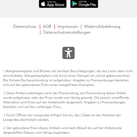
Datenschutz
AGB
Impressum
Widerrufsbelehrung
Datenschutzeinstellungen
Mängelexemplare sind Bücher mit leichten Beschädigungen, die das Lesen aber nicht
1
einschränken. Mängelexemplare sind durch einen Stempel als solche gekennzeichnet.
Die frühere Buchpreisbindung ist aufgehoben. Angaben zu Preissenkungen beziehen
sich auf den gebundenen Preis eines mangelfreien Exemplars.
Diese Artikel unterliegen nicht der Preisbindung, die Preisbindung dieser Artikel
2
wurde aufgehoben oder der Preis wurde vom Verlag gesenkt. Die jeweils zutreffende
Alternative wird Ihnen auf der Artikelseite dargestellt. Angaben zu Preissenkungen
beziehen sich auf den vorherigen Preis.
Durch Öffnen der Leseprobe willigen Sie ein, dass Daten an den Anbieter der
3
Leseprobe übermittelt werden.
Der gebundene Preis dieses Artikels wird nach Ablauf des auf der Artikelseite
4
dargestellten Datums vom Verlag angehoben.