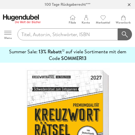
100 Tage Rückgaberecht***
Abholung in über 100 Filialen
Filiale
Konto
Merkzettel
Warenkorb
Hugendubel
Menu
Summer Sale:
13% Rabatt
auf viele Sortimente mit dem
12
mehr
Code
SOMMER13
erfahren