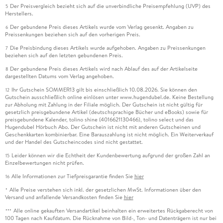
Der Preisvergleich bezieht sich auf die unverbindliche Preisempfehlung (UVP) des
5
Herstellers.
Der gebundene Preis dieses Artikels wurde vom Verlag gesenkt. Angaben zu
6
Preissenkungen beziehen sich auf den vorherigen Preis.
Die Preisbindung dieses Artikels wurde aufgehoben. Angaben zu Preissenkungen
7
beziehen sich auf den letzten gebundenen Preis.
Der gebundene Preis dieses Artikels wird nach Ablauf des auf der Artikelseite
8
dargestellten Datums vom Verlag angehoben.
Ihr Gutschein SOMMER13 gilt bis einschließlich 10.08.2026. Sie können den
12
Gutschein ausschließlich online einlösen unter www.hugendubel.de. Keine Bestellung
zur Abholung mit Zahlung in der Filiale möglich. Der Gutschein ist nicht gültig für
gesetzlich preisgebundene Artikel (deutschsprachige Bücher und eBooks) sowie für
preisgebundene Kalender, tolino shine (4016621130466), tolino select und das
Hugendubel Hörbuch Abo. Der Gutschein ist nicht mit anderen Gutscheinen und
Geschenkkarten kombinierbar. Eine Barauszahlung ist nicht möglich. Ein Weiterverkauf
und der Handel des Gutscheincodes sind nicht gestattet.
Leider können wir die Echtheit der Kundenbewertung aufgrund der großen Zahl an
15
Einzelbewertungen nicht prüfen.
Alle Informationen zur Tiefpreisgarantie finden Sie
hier
16
Alle Preise verstehen sich inkl. der gesetzlichen MwSt. Informationen über den
*
Versand und anfallende Versandkosten finden Sie
hier
Alle online gekauften Versandartikel beinhalten ein erweitertes Rückgaberecht von
***
100 Tagen nach Kaufdatum. Die Rücknahme von Bild-, Ton- und Datenträgern ist nur bei