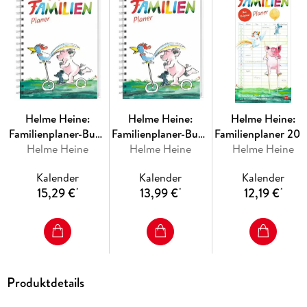
Helme Heine:
Helme Heine:
Helme Heine:
Familienplaner-Buch
Familienplaner-Buch
Familienplaner 202
Helme Heine
A5 2027
Helme Heine
A6 2027
Helme Heine
Kalender
Kalender
Kalender
15,29 €
13,99 €
12,19 €
*
*
*
Produktdetails