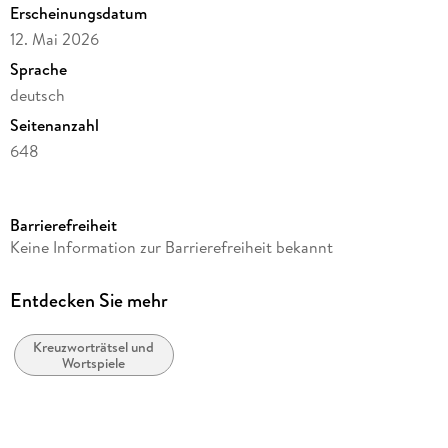
Erscheinungsdatum
12. Mai 2026
Sprache
deutsch
Seitenanzahl
648
Reihe
Helme Heine Kalender Heye
Barrierefreiheit
Autor/Autorin
Keine Information zur Barrierefreiheit bekannt
Stefan Heine
Verlag/Hersteller
Entdecken Sie mehr
Heye
Kreuzworträtsel und
Produktart
Wortspiele
Kalender
Gewicht
545 g