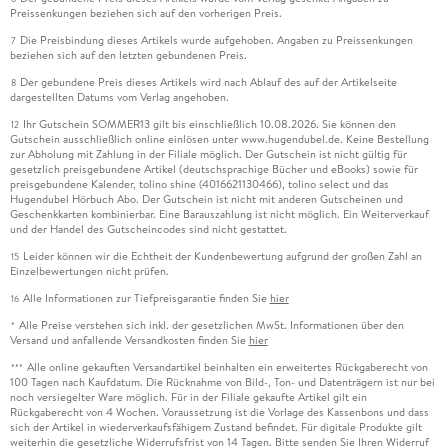
Preissenkungen beziehen sich auf den vorherigen Preis.
Die Preisbindung dieses Artikels wurde aufgehoben. Angaben zu Preissenkungen
7
beziehen sich auf den letzten gebundenen Preis.
Der gebundene Preis dieses Artikels wird nach Ablauf des auf der Artikelseite
8
dargestellten Datums vom Verlag angehoben.
Ihr Gutschein SOMMER13 gilt bis einschließlich 10.08.2026. Sie können den
12
Gutschein ausschließlich online einlösen unter www.hugendubel.de. Keine Bestellung
zur Abholung mit Zahlung in der Filiale möglich. Der Gutschein ist nicht gültig für
gesetzlich preisgebundene Artikel (deutschsprachige Bücher und eBooks) sowie für
preisgebundene Kalender, tolino shine (4016621130466), tolino select und das
Hugendubel Hörbuch Abo. Der Gutschein ist nicht mit anderen Gutscheinen und
Geschenkkarten kombinierbar. Eine Barauszahlung ist nicht möglich. Ein Weiterverkauf
und der Handel des Gutscheincodes sind nicht gestattet.
Leider können wir die Echtheit der Kundenbewertung aufgrund der großen Zahl an
15
Einzelbewertungen nicht prüfen.
Alle Informationen zur Tiefpreisgarantie finden Sie
hier
16
Alle Preise verstehen sich inkl. der gesetzlichen MwSt. Informationen über den
*
Versand und anfallende Versandkosten finden Sie
hier
Alle online gekauften Versandartikel beinhalten ein erweitertes Rückgaberecht von
***
100 Tagen nach Kaufdatum. Die Rücknahme von Bild-, Ton- und Datenträgern ist nur bei
noch versiegelter Ware möglich. Für in der Filiale gekaufte Artikel gilt ein
Rückgaberecht von 4 Wochen. Voraussetzung ist die Vorlage des Kassenbons und dass
sich der Artikel in wiederverkaufsfähigem Zustand befindet. Für digitale Produkte gilt
weiterhin die gesetzliche Widerrufsfrist von 14 Tagen. Bitte senden Sie Ihren Widerruf