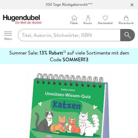
100 Tage Rückgaberecht***
Abholung in über 100 Filialen
Filiale
Konto
Merkzettel
Warenkorb
Hugendubel
Menu
Summer Sale:
13% Rabatt
auf viele Sortimente mit dem
12
mehr
Code
SOMMER13
erfahren