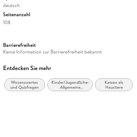
deutsch
Seitenanzahl
108
Reihe
Postkartenkalender Harenberg
Barrierefreiheit
Autor/Autorin
Keine Information zur Barrierefreiheit bekannt
Stefan Heine
Verlag/Hersteller
Entdecken Sie mehr
Harenberg
Wissenswertes
Kinder/Jugendliche:
Katzen als
Produktart
und Quizfragen
Allgemeine
Haustiere
Kalender
Interessen: Katzen,
inklusive
Gewicht
Großkatzen
520 g
Größe (L/B/H)
198/166/24 mm
Sonstiges