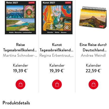
Reise
Kunst
Eine Reise durch
Tagesabreißkalender
Tagesabreißkalender
Deutschland
2027 -
Martina Schnober-Sen, Bernd Biege
2027 -
Regina Erbentraut, Maria Christina Zopff
Premiumkalender
Andrea Weindl
Kulturkalender -
Kulturkalender -
2027 - 365
Kalender
Kalender
Kalender
Städte, Menschen,
Künstler, Werke,
faszinierende
19,39 €
19,39 €
22,59 €
*
*
*
Landschaften
Museen
Fotografien
Produktdetails