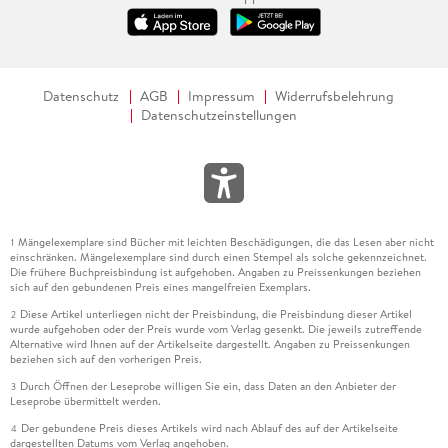
Datenschutz
AGB
Impressum
Widerrufsbelehrung
Datenschutzeinstellungen
Mängelexemplare sind Bücher mit leichten Beschädigungen, die das Lesen aber nicht
1
einschränken. Mängelexemplare sind durch einen Stempel als solche gekennzeichnet.
Die frühere Buchpreisbindung ist aufgehoben. Angaben zu Preissenkungen beziehen
sich auf den gebundenen Preis eines mangelfreien Exemplars.
Diese Artikel unterliegen nicht der Preisbindung, die Preisbindung dieser Artikel
2
wurde aufgehoben oder der Preis wurde vom Verlag gesenkt. Die jeweils zutreffende
Alternative wird Ihnen auf der Artikelseite dargestellt. Angaben zu Preissenkungen
beziehen sich auf den vorherigen Preis.
Durch Öffnen der Leseprobe willigen Sie ein, dass Daten an den Anbieter der
3
Leseprobe übermittelt werden.
Der gebundene Preis dieses Artikels wird nach Ablauf des auf der Artikelseite
4
dargestellten Datums vom Verlag angehoben.