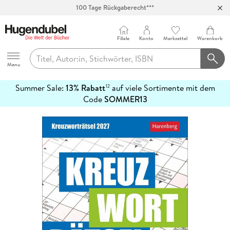
100 Tage Rückgaberecht***
Abholung in über 100 Filialen
Filiale
Konto
Merkzettel
Warenkorb
Hugendubel
Menu
Summer Sale:
13% Rabatt
auf viele Sortimente mit dem
12
mehr
Code
SOMMER13
erfahren