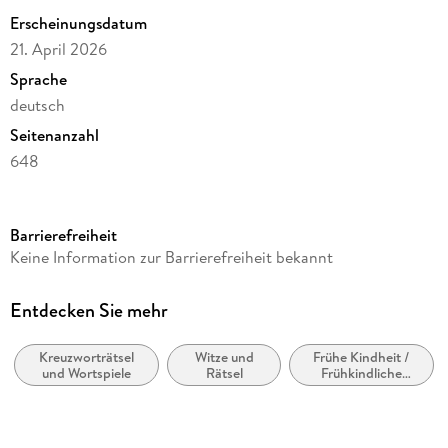
Erscheinungsdatum
21. April 2026
Sprache
deutsch
Seitenanzahl
648
Reihe
Tischkalender Harenberg
Barrierefreiheit
Autor/Autorin
Keine Information zur Barrierefreiheit bekannt
Stefan Krüger
Verlag/Hersteller
Entdecken Sie mehr
Harenberg
Kreuzworträtsel
Witze und
Frühe Kindheit /
Produktart
und Wortspiele
Rätsel
Frühkindliche
Kalender
Bildung
Gewicht
542 g