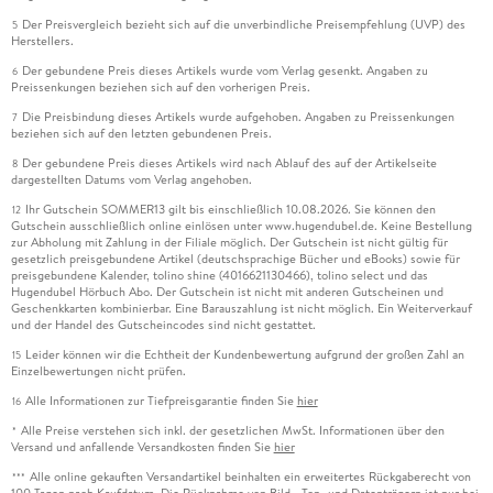
Der Preisvergleich bezieht sich auf die unverbindliche Preisempfehlung (UVP) des
5
Herstellers.
Der gebundene Preis dieses Artikels wurde vom Verlag gesenkt. Angaben zu
6
Preissenkungen beziehen sich auf den vorherigen Preis.
Die Preisbindung dieses Artikels wurde aufgehoben. Angaben zu Preissenkungen
7
beziehen sich auf den letzten gebundenen Preis.
Der gebundene Preis dieses Artikels wird nach Ablauf des auf der Artikelseite
8
dargestellten Datums vom Verlag angehoben.
Ihr Gutschein SOMMER13 gilt bis einschließlich 10.08.2026. Sie können den
12
Gutschein ausschließlich online einlösen unter www.hugendubel.de. Keine Bestellung
zur Abholung mit Zahlung in der Filiale möglich. Der Gutschein ist nicht gültig für
gesetzlich preisgebundene Artikel (deutschsprachige Bücher und eBooks) sowie für
preisgebundene Kalender, tolino shine (4016621130466), tolino select und das
Hugendubel Hörbuch Abo. Der Gutschein ist nicht mit anderen Gutscheinen und
Geschenkkarten kombinierbar. Eine Barauszahlung ist nicht möglich. Ein Weiterverkauf
und der Handel des Gutscheincodes sind nicht gestattet.
Leider können wir die Echtheit der Kundenbewertung aufgrund der großen Zahl an
15
Einzelbewertungen nicht prüfen.
Alle Informationen zur Tiefpreisgarantie finden Sie
hier
16
Alle Preise verstehen sich inkl. der gesetzlichen MwSt. Informationen über den
*
Versand und anfallende Versandkosten finden Sie
hier
Alle online gekauften Versandartikel beinhalten ein erweitertes Rückgaberecht von
***