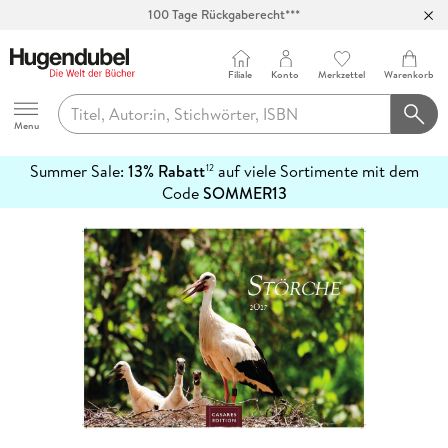
100 Tage Rückgaberecht***
Abholung in über 100 Filialen
Filiale
Konto
Merkzettel
Warenkorb
Hugendubel
Menu
Summer Sale:
13% Rabatt
auf viele Sortimente mit dem
12
mehr
Code
SOMMER13
erfahren