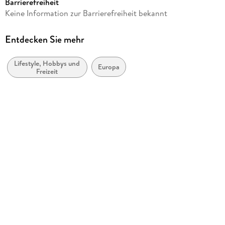
Barrierefreiheit
Produktart
Keine Information zur Barrierefreiheit bekannt
Kalender
Gewicht
Entdecken Sie mehr
291 g
Lifestyle, Hobbys und
Größe (L/B/H)
Europa
Freizeit
349/251/15 mm
GTIN
9781835247846