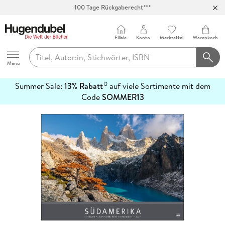
100 Tage Rückgaberecht***
Abholung in über 100 Filialen
Filiale
Konto
Merkzettel
Warenkorb
Hugendubel
Menu
Summer Sale:
13% Rabatt
auf viele Sortimente mit dem
12
mehr
Code
SOMMER13
erfahren