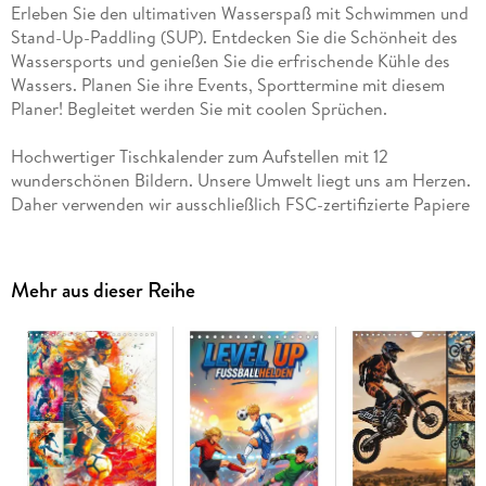
Erleben Sie den ultimativen Wasserspaß mit Schwimmen und
Stand-Up-Paddling (SUP). Entdecken Sie die Schönheit des
Wassersports und genießen Sie die erfrischende Kühle des
Wassers. Planen Sie ihre Events, Sporttermine mit diesem
Planer! Begleitet werden Sie mit coolen Sprüchen.
Hochwertiger Tischkalender zum Aufstellen mit 12
wunderschönen Bildern. Unsere Umwelt liegt uns am Herzen.
Daher verwenden wir ausschließlich FSC-zertifizierte Papiere
aus verantwortungsvoller Waldwirtschaft. Wir vermeiden
Überproduktion und somit deutliche Abfallmengen, da wir
bedarfsgerecht in Einzelfertigung in Deutschland (Made in
Mehr aus dieser Reihe
Germany) produzieren. Wir halten unsere Transportwege kurz
und sorgen für eine klimabewusste Logistik.
14 Seiten bestehend aus 1 Cover | 12 Monatsseiten | 1
Indexseite | Papprücken mit Aufstellerfunktion.
Dieser erfolgreiche Kalender wurde dieses Jahr mit gleichen
Bildern und aktualisiertem Kalendarium wiederveröffentlicht.