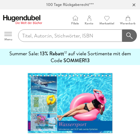
100 Tage Rückgaberecht***
Abholung in über 100 Filialen
Filiale
Konto
Merkzettel
Warenkorb
Hugendubel
Menu
Summer Sale:
13% Rabatt
auf viele Sortimente mit dem
12
mehr
Code
SOMMER13
erfahren