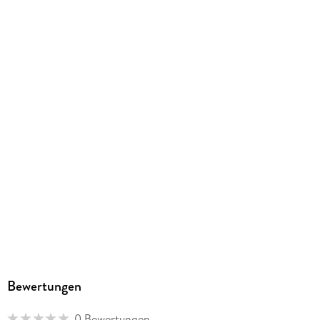
Größe (L/B/H)
153/210/10 mm
GTIN
9783457526637
Herstelleradresse
Calvendo Verlag GmbH, Ottobrunner Straße 39, 82008
Unterhaching, Bianca Brandt, info@calvendo.com
Bewertungen
0 Bewertungen