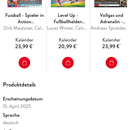
Abbildungen:
Januar: Qualität
Fussball - Spieler in
Level Up -
Vollgas und
Februar: Leichtigkeit
Action
Fußballhelden
Adrenalin -
März: Anfang
(Wandkalender
Dirk Meutzner, Calvendo
(Tischkalender 2027
Lucas Winter, Calvendo
Motocross-Action
Andreas Spreider, Ca
April: Überzeugung
2026 DIN A4 hoch),
DIN A5 hoch),
pur! (Wandkalende
Mai: Ziel
Kalender
Kalender
Kalender
CALVENDO
CALVENDO
2026 DIN A4 hoch)
Juni: Willen
23,99 €
20,99 €
23,99 €
*
*
*
Monatskalender
Monatskalender
CALVENDO
Juli: Garantie
Monatskalender
August: Fit sein
September: Leben
Oktober: Möglichkeiten
November: Phantasie
Produktdetails
Dezember: Diziplin
Erscheinungsdatum
15. April 2025
Sprache
QUALITÄT - Hochwertiger Fotokalender mit 12
wunderschönen Motiven auf lichtbeständigem
deutsch
Bilderdruckpapier, robuste Spiralbindung.