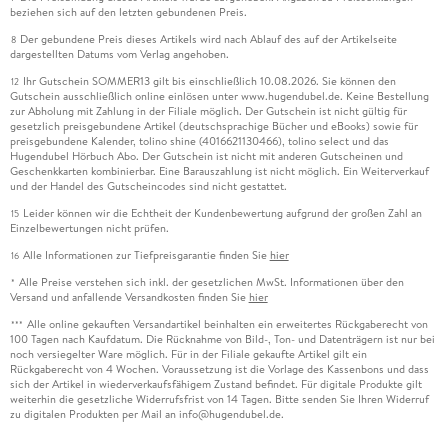
beziehen sich auf den letzten gebundenen Preis.
Der gebundene Preis dieses Artikels wird nach Ablauf des auf der Artikelseite
8
dargestellten Datums vom Verlag angehoben.
Ihr Gutschein SOMMER13 gilt bis einschließlich 10.08.2026. Sie können den
12
Gutschein ausschließlich online einlösen unter www.hugendubel.de. Keine Bestellung
zur Abholung mit Zahlung in der Filiale möglich. Der Gutschein ist nicht gültig für
gesetzlich preisgebundene Artikel (deutschsprachige Bücher und eBooks) sowie für
preisgebundene Kalender, tolino shine (4016621130466), tolino select und das
Hugendubel Hörbuch Abo. Der Gutschein ist nicht mit anderen Gutscheinen und
Geschenkkarten kombinierbar. Eine Barauszahlung ist nicht möglich. Ein Weiterverkauf
und der Handel des Gutscheincodes sind nicht gestattet.
Leider können wir die Echtheit der Kundenbewertung aufgrund der großen Zahl an
15
Einzelbewertungen nicht prüfen.
Alle Informationen zur Tiefpreisgarantie finden Sie
hier
16
Alle Preise verstehen sich inkl. der gesetzlichen MwSt. Informationen über den
*
Versand und anfallende Versandkosten finden Sie
hier
Alle online gekauften Versandartikel beinhalten ein erweitertes Rückgaberecht von
***
100 Tagen nach Kaufdatum. Die Rücknahme von Bild-, Ton- und Datenträgern ist nur bei
noch versiegelter Ware möglich. Für in der Filiale gekaufte Artikel gilt ein
Rückgaberecht von 4 Wochen. Voraussetzung ist die Vorlage des Kassenbons und dass
sich der Artikel in wiederverkaufsfähigem Zustand befindet. Für digitale Produkte gilt
weiterhin die gesetzliche Widerrufsfrist von 14 Tagen. Bitte senden Sie Ihren Widerruf
zu digitalen Produkten per Mail an info@hugendubel.de.