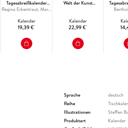
Tagesabreißkalender
Welt der Kunst
Tagesabr
2027 - Kulturkalender -
Regina Erbentraut, Maria Christina Zopff
Premiumkalender 2027 -
Bertho
2
Künstler, Werke, Museen
365 Meisterwerke
Kalender
Kalender
Kal
19,39 €
22,99 €
14,
*
*
Sprache
deutsch
Reihe
Tischkale
Illustrationen
Steffen B
Produktart
Kalender