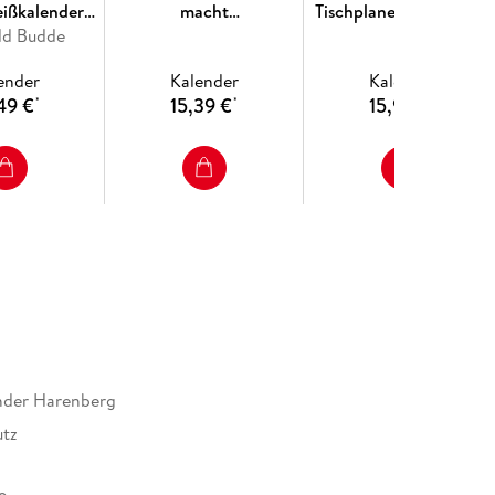
eißkalender
macht
Tischplaner 2027 - Der
ld Budde
027
Tagesabreißkalender
literarische
2027 - Glücksmomente
Wochenkalender mit
ender
Kalender
Kalender
für jeden Tag
Zitaten
49 €
15,39 €
15,99 €
*
*
*
nder Harenberg
utz