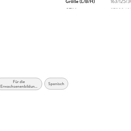
Größe (L/B/H)
163/125/
GTIN
9783840
, Ottobrunner Str. 41, 82008
heit@athesia-verlag.de
Für die
Spanisch
Erwachsenenbildung
(Deutschland)