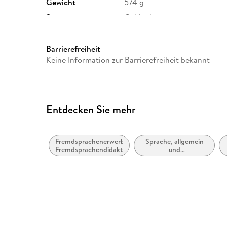
Gewicht
574 g
Sonstiges
Geblockt
Herstelleradresse
Athesia Kalenderverlag GmbH
Unterhaching, produktsicher
Barrierefreiheit
Keine Information zur Barrierefreiheit bekannt
Entdecken Sie mehr
Fremdsprachenerwerb,
Sprache, allgemein
Fremdsprachendidaktik
und
Nachschlagewerke