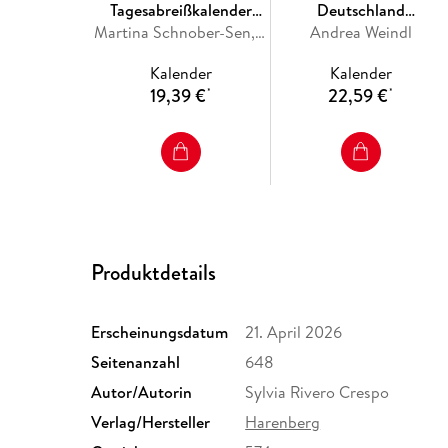
Tagesabreißkalender
Deutschland
2027 - Kulturkalender -
Martina Schnober-Sen, Bernd Biege
Premiumkalender 2027 -
Andrea Weindl
Städte, Menschen,
365 faszinierende
Kalender
Kalender
Landschaften
Fotografien
19,39 €
22,59 €
*
*
Produktdetails
Erscheinungsdatum
21. April 2026
Seitenanzahl
648
Autor/Autorin
Sylvia Rivero Crespo
Verlag/Hersteller
Harenberg