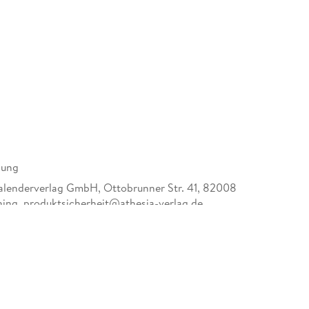
dung
alenderverlag GmbH, Ottobrunner Str. 41, 82008
ing, produktsicherheit@athesia-verlag.de