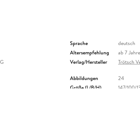
Sprache
deutsch
Altersempfehlung
ab 7 Jahr
KG
Verlag/Hersteller
Trötsch 
Abbildungen
24
Größe (L/B/H)
147/100/
Herstelleradresse
Trötsch V
15537 Gos