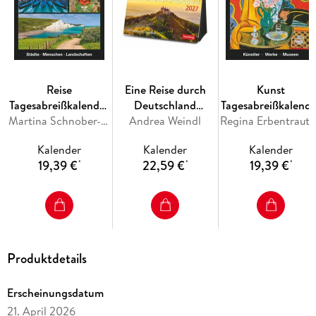
Reise
Eine Reise durch
Kunst
Tagesabreißkalender
Deutschland
Tagesabreißkalende
2027 -
Martina Schnober-Sen, Bernd Biege
Premiumkalender
Andrea Weindl
2027 -
Regina Erbentraut, M
Kulturkalender -
2027 - 365
Kulturkalender -
Kalender
Kalender
Kalender
Städte, Menschen,
faszinierende
Künstler, Werke,
19,39 €
22,59 €
19,39 €
*
*
*
Landschaften
Fotografien
Museen
Produktdetails
Erscheinungsdatum
21. April 2026