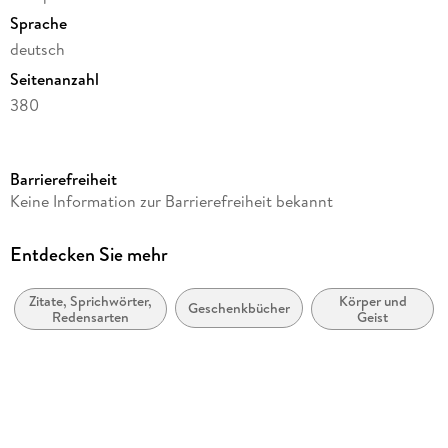
Sprache
deutsch
Seitenanzahl
380
Reihe
Tischkalender Harenberg
Barrierefreiheit
Autor/Autorin
Keine Information zur Barrierefreiheit bekannt
Ulrike Issel
Verlag/Hersteller
Entdecken Sie mehr
Harenberg
Zitate, Sprichwörter,
Körper und
Produktart
Geschenkbücher
Redensarten
Geist
Kalender
Gewicht
162 g
Größe (L/B/H)
116/82/21 mm