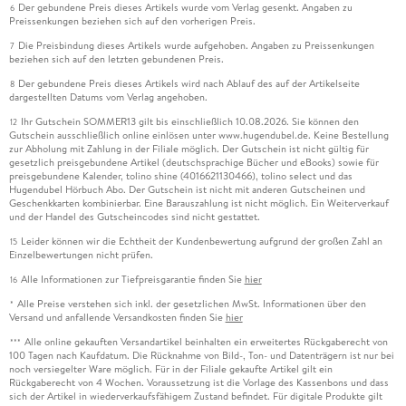
Der gebundene Preis dieses Artikels wurde vom Verlag gesenkt. Angaben zu
6
Preissenkungen beziehen sich auf den vorherigen Preis.
Die Preisbindung dieses Artikels wurde aufgehoben. Angaben zu Preissenkungen
7
beziehen sich auf den letzten gebundenen Preis.
Der gebundene Preis dieses Artikels wird nach Ablauf des auf der Artikelseite
8
dargestellten Datums vom Verlag angehoben.
Ihr Gutschein SOMMER13 gilt bis einschließlich 10.08.2026. Sie können den
12
Gutschein ausschließlich online einlösen unter www.hugendubel.de. Keine Bestellung
zur Abholung mit Zahlung in der Filiale möglich. Der Gutschein ist nicht gültig für
gesetzlich preisgebundene Artikel (deutschsprachige Bücher und eBooks) sowie für
preisgebundene Kalender, tolino shine (4016621130466), tolino select und das
Hugendubel Hörbuch Abo. Der Gutschein ist nicht mit anderen Gutscheinen und
Geschenkkarten kombinierbar. Eine Barauszahlung ist nicht möglich. Ein Weiterverkauf
und der Handel des Gutscheincodes sind nicht gestattet.
Leider können wir die Echtheit der Kundenbewertung aufgrund der großen Zahl an
15
Einzelbewertungen nicht prüfen.
Alle Informationen zur Tiefpreisgarantie finden Sie
hier
16
Alle Preise verstehen sich inkl. der gesetzlichen MwSt. Informationen über den
*
Versand und anfallende Versandkosten finden Sie
hier
Alle online gekauften Versandartikel beinhalten ein erweitertes Rückgaberecht von
***
100 Tagen nach Kaufdatum. Die Rücknahme von Bild-, Ton- und Datenträgern ist nur bei
noch versiegelter Ware möglich. Für in der Filiale gekaufte Artikel gilt ein
Rückgaberecht von 4 Wochen. Voraussetzung ist die Vorlage des Kassenbons und dass
sich der Artikel in wiederverkaufsfähigem Zustand befindet. Für digitale Produkte gilt