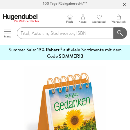
Abholung in über 100 Filialen
Filiale
Konto
Merkzettel
Warenkorb
Hugendubel
Menu
Summer Sale:
13% Rabatt
auf viele Sortimente mit dem
12
mehr
Code
SOMMER13
erfahren