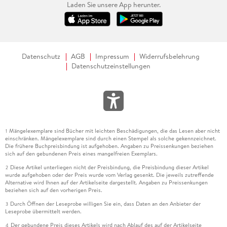
Laden Sie unsere App herunter.
Datenschutz
AGB
Impressum
Widerrufsbelehrung
Datenschutzeinstellungen
Mängelexemplare sind Bücher mit leichten Beschädigungen, die das Lesen aber nicht
1
einschränken. Mängelexemplare sind durch einen Stempel als solche gekennzeichnet.
Die frühere Buchpreisbindung ist aufgehoben. Angaben zu Preissenkungen beziehen
sich auf den gebundenen Preis eines mangelfreien Exemplars.
Diese Artikel unterliegen nicht der Preisbindung, die Preisbindung dieser Artikel
2
wurde aufgehoben oder der Preis wurde vom Verlag gesenkt. Die jeweils zutreffende
Alternative wird Ihnen auf der Artikelseite dargestellt. Angaben zu Preissenkungen
beziehen sich auf den vorherigen Preis.
Durch Öffnen der Leseprobe willigen Sie ein, dass Daten an den Anbieter der
3
Leseprobe übermittelt werden.
Der gebundene Preis dieses Artikels wird nach Ablauf des auf der Artikelseite
4