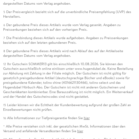
dargestellten Datums vom Verlag angehoben.
Der Preisvergleich bezieht sich auf die unverbindliche Preisempfehlung (UVP) des
5
Herstellers.
Der gebundene Preis dieses Artikels wurde vom Verlag gesenkt. Angaben zu
6
Preissenkungen beziehen sich auf den vorherigen Preis.
Die Preisbindung dieses Artikels wurde aufgehoben. Angaben zu Preissenkungen
7
beziehen sich auf den letzten gebundenen Preis.
Der gebundene Preis dieses Artikels wird nach Ablauf des auf der Artikelseite
8
dargestellten Datums vom Verlag angehoben.
Ihr Gutschein SOMMER13 gilt bis einschließlich 10.08.2026. Sie können den
12
Gutschein ausschließlich online einlösen unter www.hugendubel.de. Keine Bestellung
zur Abholung mit Zahlung in der Filiale möglich. Der Gutschein ist nicht gültig für
gesetzlich preisgebundene Artikel (deutschsprachige Bücher und eBooks) sowie für
preisgebundene Kalender, tolino shine (4016621130466), tolino select und das
Hugendubel Hörbuch Abo. Der Gutschein ist nicht mit anderen Gutscheinen und
Geschenkkarten kombinierbar. Eine Barauszahlung ist nicht möglich. Ein Weiterverkauf
und der Handel des Gutscheincodes sind nicht gestattet.
Leider können wir die Echtheit der Kundenbewertung aufgrund der großen Zahl an
15
Einzelbewertungen nicht prüfen.
Alle Informationen zur Tiefpreisgarantie finden Sie
hier
16
Alle Preise verstehen sich inkl. der gesetzlichen MwSt. Informationen über den
*
Versand und anfallende Versandkosten finden Sie
hier