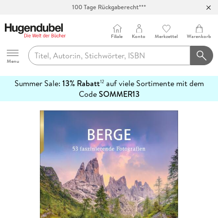
100 Tage Rückgaberecht***
Abholung in über 100 Filialen
Filiale
Konto
Merkzettel
Warenkorb
Hugendubel
Menu
Summer Sale:
13% Rabatt
auf viele Sortimente mit dem
12
mehr
Code
SOMMER13
erfahren