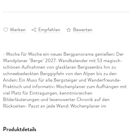
Merken
Empfehlen
Bewerten
- Woche für Woche ein neues Bergpanorama genießen: Der
Wandplaner "Berge" 2027- Wandkalender mit 53 magisch-
schönen Aufnahmen von glasklaren Bergseenbis hin zu
schneebedeckten Berggipfeln von den Alpen bis zu den
Anden: Ein Muss für alle Bergsteiger und Wanderfreunde-
Praktisch und informativ: Wochenplaner zum Aufhängen mit
viel Platz für Eintragungen, kenntnisreichen
Bilderläuterungen und lesenswerter Chronik auf den
Rückseiten- Passt an jede Wand: Wochenplaner im
platzsparenden 25x35, 5 cm Hochformat- Atemberaubende
Landschaften, faszinierende Tierwelten: Die Harenberg-
Wochenplaner im Athesia Kalenderverlag
Produktdetails