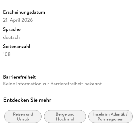
Erscheinungsdatum
21. April 2026
Sprache
deutsch
Seitenanzahl
108
Reihe
Wochenplaner Harenberg
Barrierefreiheit
Autor/Autorin
Keine Information zur Barrierefreiheit bekannt
Ulrike Issel
Verlag/Hersteller
Entdecken Sie mehr
Harenberg
Reisen und
Berge und
Inseln im Atlantik /
Produktart
Urlaub
Hochland
Polarregionen
Kalender
Gewicht