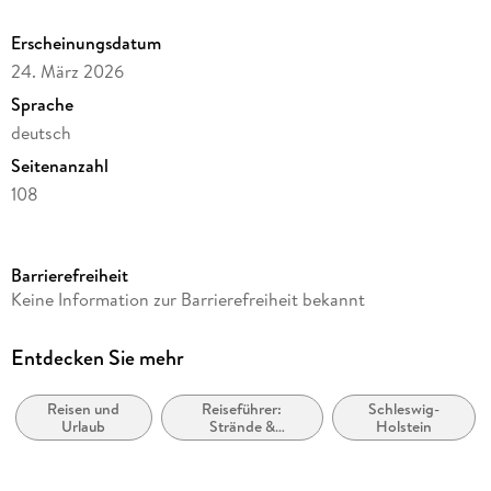
Erscheinungsdatum
24. März 2026
Sprache
deutsch
Seitenanzahl
108
Reihe
Wochenplaner Harenberg
Barrierefreiheit
Autor/Autorin
Keine Information zur Barrierefreiheit bekannt
Ulrike Issel
Kamera/Fotos von
Entdecken Sie mehr
Christian Bäck
Reisen und
Reiseführer:
Schleswig-
Verlag/Hersteller
Urlaub
Strände &
Holstein
Harenberg
Küstenareale
Produktart