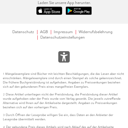
Laden Sie unsere App herunter.
Datenschutz
AGB
Impressum
Widerrufsbelehrung
Datenschutzeinstellungen
Mängelexemplare sind Bücher mit leichten Beschädigungen, die das Lesen aber nicht
1
einschränken. Mängelexemplare sind durch einen Stempel als solche gekennzeichnet.
Die frühere Buchpreisbindung ist aufgehoben. Angaben zu Preissenkungen beziehen
sich auf den gebundenen Preis eines mangelfreien Exemplars.
Diese Artikel unterliegen nicht der Preisbindung, die Preisbindung dieser Artikel
2
wurde aufgehoben oder der Preis wurde vom Verlag gesenkt. Die jeweils zutreffende
Alternative wird Ihnen auf der Artikelseite dargestellt. Angaben zu Preissenkungen
beziehen sich auf den vorherigen Preis.
Durch Öffnen der Leseprobe willigen Sie ein, dass Daten an den Anbieter der
3
Leseprobe übermittelt werden.
Der gebundene Preis dieses Artikels wird nach Ablauf des auf der Artikelseite
4