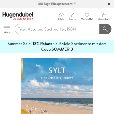
100 Tage Rückgaberecht***
Abholung in über 100 Filialen
Filiale
Konto
Merkzettel
Warenkorb
Hugendubel
Menu
Summer Sale:
13% Rabatt
auf viele Sortimente mit dem
12
mehr
Code
SOMMER13
erfahren