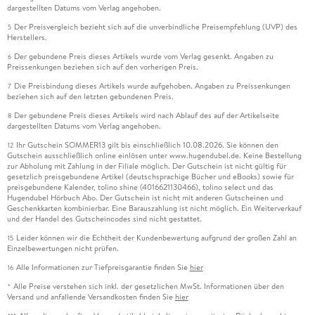
dargestellten Datums vom Verlag angehoben.
Der Preisvergleich bezieht sich auf die unverbindliche Preisempfehlung (UVP) des
5
Herstellers.
Der gebundene Preis dieses Artikels wurde vom Verlag gesenkt. Angaben zu
6
Preissenkungen beziehen sich auf den vorherigen Preis.
Die Preisbindung dieses Artikels wurde aufgehoben. Angaben zu Preissenkungen
7
beziehen sich auf den letzten gebundenen Preis.
Der gebundene Preis dieses Artikels wird nach Ablauf des auf der Artikelseite
8
dargestellten Datums vom Verlag angehoben.
Ihr Gutschein SOMMER13 gilt bis einschließlich 10.08.2026. Sie können den
12
Gutschein ausschließlich online einlösen unter www.hugendubel.de. Keine Bestellung
zur Abholung mit Zahlung in der Filiale möglich. Der Gutschein ist nicht gültig für
gesetzlich preisgebundene Artikel (deutschsprachige Bücher und eBooks) sowie für
preisgebundene Kalender, tolino shine (4016621130466), tolino select und das
Hugendubel Hörbuch Abo. Der Gutschein ist nicht mit anderen Gutscheinen und
Geschenkkarten kombinierbar. Eine Barauszahlung ist nicht möglich. Ein Weiterverkauf
und der Handel des Gutscheincodes sind nicht gestattet.
Leider können wir die Echtheit der Kundenbewertung aufgrund der großen Zahl an
15
Einzelbewertungen nicht prüfen.
Alle Informationen zur Tiefpreisgarantie finden Sie
hier
16
Alle Preise verstehen sich inkl. der gesetzlichen MwSt. Informationen über den
*
Versand und anfallende Versandkosten finden Sie
hier