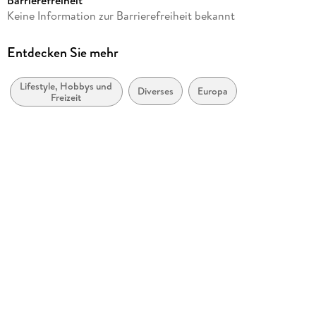
Produktart
Keine Information zur Barrierefreiheit bekannt
Kalender
Gewicht
Entdecken Sie mehr
278 g
Lifestyle, Hobbys und
Größe (L/B/H)
Diverses
Europa
Freizeit
351/250/15 mm
GTIN
9781835246665