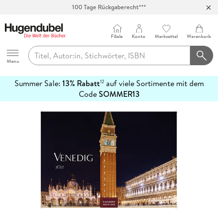
100 Tage Rückgaberecht***
Abholung in über 100 Filialen
Filiale
Konto
Merkzettel
Warenkorb
Hugendubel
Menu
Summer Sale:
13% Rabatt
auf viele Sortimente mit dem
12
mehr
Code
SOMMER13
erfahren