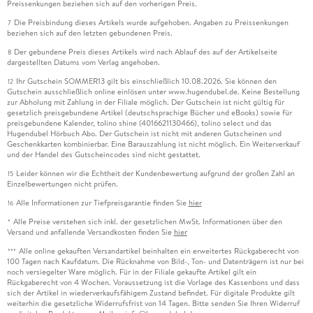
Preissenkungen beziehen sich auf den vorherigen Preis.
Die Preisbindung dieses Artikels wurde aufgehoben. Angaben zu Preissenkungen
7
beziehen sich auf den letzten gebundenen Preis.
Der gebundene Preis dieses Artikels wird nach Ablauf des auf der Artikelseite
8
dargestellten Datums vom Verlag angehoben.
Ihr Gutschein SOMMER13 gilt bis einschließlich 10.08.2026. Sie können den
12
Gutschein ausschließlich online einlösen unter www.hugendubel.de. Keine Bestellung
zur Abholung mit Zahlung in der Filiale möglich. Der Gutschein ist nicht gültig für
gesetzlich preisgebundene Artikel (deutschsprachige Bücher und eBooks) sowie für
preisgebundene Kalender, tolino shine (4016621130466), tolino select und das
Hugendubel Hörbuch Abo. Der Gutschein ist nicht mit anderen Gutscheinen und
Geschenkkarten kombinierbar. Eine Barauszahlung ist nicht möglich. Ein Weiterverkauf
und der Handel des Gutscheincodes sind nicht gestattet.
Leider können wir die Echtheit der Kundenbewertung aufgrund der großen Zahl an
15
Einzelbewertungen nicht prüfen.
Alle Informationen zur Tiefpreisgarantie finden Sie
hier
16
Alle Preise verstehen sich inkl. der gesetzlichen MwSt. Informationen über den
*
Versand und anfallende Versandkosten finden Sie
hier
Alle online gekauften Versandartikel beinhalten ein erweitertes Rückgaberecht von
***
100 Tagen nach Kaufdatum. Die Rücknahme von Bild-, Ton- und Datenträgern ist nur bei
noch versiegelter Ware möglich. Für in der Filiale gekaufte Artikel gilt ein
Rückgaberecht von 4 Wochen. Voraussetzung ist die Vorlage des Kassenbons und dass
sich der Artikel in wiederverkaufsfähigem Zustand befindet. Für digitale Produkte gilt
weiterhin die gesetzliche Widerrufsfrist von 14 Tagen. Bitte senden Sie Ihren Widerruf