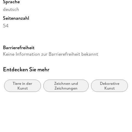
Sprache
deutsch
Seitenanzahl
54
Reihe
Postkartenkalender Harenberg
Barrierefreiheit
Verlag/Hersteller
Keine Information zur Barrierefreiheit bekannt
Harenberg
Produktart
Entdecken Sie mehr
Kalender
Tiere in der
Zeichnen und
Dekorative
Gewicht
Kunst
Zeichnungen
Kunst
426 g
Größe (L/B/H)
176/161/19 mm
Sonstiges
Geblockt