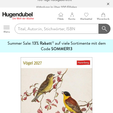
Abholung in über 100 Filialen
Filiale
Konto
Merkzettel
Warenkorb
Hugendubel
Menu
Summer Sale:
13% Rabatt
auf viele Sortimente mit dem
12
mehr
Code
SOMMER13
erfahren