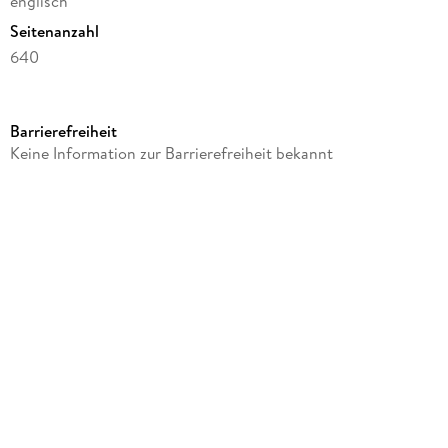
englisch
Seitenanzahl
640
Autor/Autorin
Workman Calendars
Barrierefreiheit
Verlag/Hersteller
Keine Information zur Barrierefreiheit bekannt
Workman Publishing
Produktart
Kalender
Gewicht
568 g
Größe (L/B/H)
141/138/32 mm
GTIN
9781523529506