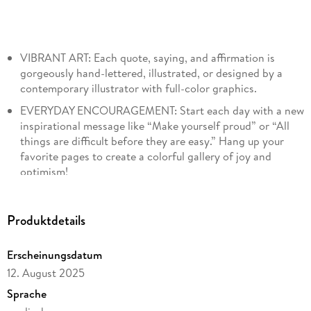
VIBRANT ART: Each quote, saying, and affirmation is
gorgeously hand-lettered, illustrated, or designed by a
contemporary illustrator with full-color graphics.
EVERYDAY ENCOURAGEMENT: Start each day with a new
inspirational message like “Make yourself proud” or “All
things are difficult before they are easy.” Hang up your
favorite pages to create a colorful gallery of joy and
optimism!
NOW PLASTIC-FREE!: Page-A-Day® Calendars are
environmentally friendly! Printed on responsibly sourced
Produktdetails
paper and 100% recyclable, with sturdy cardboard backers.
Erscheinungsdatum
12. August 2025
Sprache