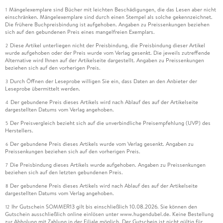
Mängelexemplare sind Bücher mit leichten Beschädigungen, die das Lesen aber nicht
1
einschränken. Mängelexemplare sind durch einen Stempel als solche gekennzeichnet.
Die frühere Buchpreisbindung ist aufgehoben. Angaben zu Preissenkungen beziehen
sich auf den gebundenen Preis eines mangelfreien Exemplars.
Diese Artikel unterliegen nicht der Preisbindung, die Preisbindung dieser Artikel
2
wurde aufgehoben oder der Preis wurde vom Verlag gesenkt. Die jeweils zutreffende
Alternative wird Ihnen auf der Artikelseite dargestellt. Angaben zu Preissenkungen
beziehen sich auf den vorherigen Preis.
Durch Öffnen der Leseprobe willigen Sie ein, dass Daten an den Anbieter der
3
Leseprobe übermittelt werden.
Der gebundene Preis dieses Artikels wird nach Ablauf des auf der Artikelseite
4
dargestellten Datums vom Verlag angehoben.
Der Preisvergleich bezieht sich auf die unverbindliche Preisempfehlung (UVP) des
5
Herstellers.
Der gebundene Preis dieses Artikels wurde vom Verlag gesenkt. Angaben zu
6
Preissenkungen beziehen sich auf den vorherigen Preis.
Die Preisbindung dieses Artikels wurde aufgehoben. Angaben zu Preissenkungen
7
beziehen sich auf den letzten gebundenen Preis.
Der gebundene Preis dieses Artikels wird nach Ablauf des auf der Artikelseite
8
dargestellten Datums vom Verlag angehoben.
Ihr Gutschein SOMMER13 gilt bis einschließlich 10.08.2026. Sie können den
12
Gutschein ausschließlich online einlösen unter www.hugendubel.de. Keine Bestellung
zur Abholung mit Zahlung in der Filiale möglich. Der Gutschein ist nicht gültig für