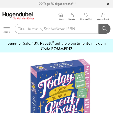
100 Tage Rückgaberecht***
Abholung in über 100 Filialen
Filiale
Konto
Merkzettel
Warenkorb
Hugendubel
Menu
Summer Sale:
13% Rabatt
auf viele Sortimente mit dem
12
mehr
Code
SOMMER13
erfahren