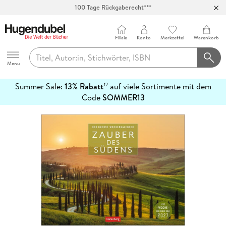
100 Tage Rückgaberecht***
Abholung in über 100 Filialen
Filiale
Konto
Merkzettel
Warenkorb
Hugendubel
Menu
Summer Sale:
13% Rabatt
auf viele Sortimente mit dem
12
mehr
Code
SOMMER13
erfahren