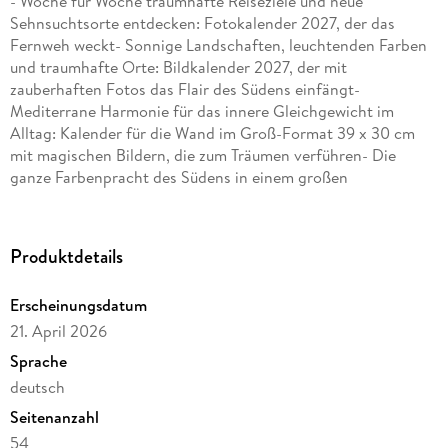
- Woche für Woche traumhafte Reiseziele und neue
Sehnsuchtsorte entdecken: Fotokalender 2027, der das
Fernweh weckt- Sonnige Landschaften, leuchtenden Farben
und traumhafte Orte: Bildkalender 2027, der mit
zauberhaften Fotos das Flair des Südens einfängt-
Mediterrane Harmonie für das innere Gleichgewicht im
Alltag: Kalender für die Wand im Groß-Format 39 x 30 cm
mit magischen Bildern, die zum Träumen verführen- Die
ganze Farbenpracht des Südens in einem großen
Wochenkalender im großen Querformat, der alle sieben Tage
aufs Neue Sehnsucht nach der Ferne schürt- Macht Lust auf
den nächsten Urlaub: Die Fotokalender von Harenberg im
Produktdetails
Athesia Kalenderverlag
Erscheinungsdatum
21. April 2026
Sprache
deutsch
Seitenanzahl
54