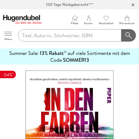
100 Tage Rückgaberecht***
Abholung in über 100 Filialen
Filiale
Konto
Merkzettel
Warenkorb
Hugendubel
Menu
Summer Sale:
13% Rabatt
auf viele Sortimente mit dem
12
mehr
Code
SOMMER13
erfahren
1
-54%