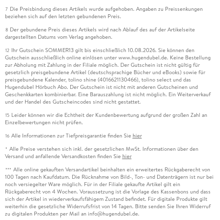
Die Preisbindung dieses Artikels wurde aufgehoben. Angaben zu Preissenkungen
7
beziehen sich auf den letzten gebundenen Preis.
Der gebundene Preis dieses Artikels wird nach Ablauf des auf der Artikelseite
8
dargestellten Datums vom Verlag angehoben.
Ihr Gutschein SOMMER13 gilt bis einschließlich 10.08.2026. Sie können den
12
Gutschein ausschließlich online einlösen unter www.hugendubel.de. Keine Bestellung
zur Abholung mit Zahlung in der Filiale möglich. Der Gutschein ist nicht gültig für
gesetzlich preisgebundene Artikel (deutschsprachige Bücher und eBooks) sowie für
preisgebundene Kalender, tolino shine (4016621130466), tolino select und das
Hugendubel Hörbuch Abo. Der Gutschein ist nicht mit anderen Gutscheinen und
Geschenkkarten kombinierbar. Eine Barauszahlung ist nicht möglich. Ein Weiterverkauf
und der Handel des Gutscheincodes sind nicht gestattet.
Leider können wir die Echtheit der Kundenbewertung aufgrund der großen Zahl an
15
Einzelbewertungen nicht prüfen.
Alle Informationen zur Tiefpreisgarantie finden Sie
hier
16
Alle Preise verstehen sich inkl. der gesetzlichen MwSt. Informationen über den
*
Versand und anfallende Versandkosten finden Sie
hier
Alle online gekauften Versandartikel beinhalten ein erweitertes Rückgaberecht von
***
100 Tagen nach Kaufdatum. Die Rücknahme von Bild-, Ton- und Datenträgern ist nur bei
noch versiegelter Ware möglich. Für in der Filiale gekaufte Artikel gilt ein
Rückgaberecht von 4 Wochen. Voraussetzung ist die Vorlage des Kassenbons und dass
sich der Artikel in wiederverkaufsfähigem Zustand befindet. Für digitale Produkte gilt
weiterhin die gesetzliche Widerrufsfrist von 14 Tagen. Bitte senden Sie Ihren Widerruf
zu digitalen Produkten per Mail an info@hugendubel.de.