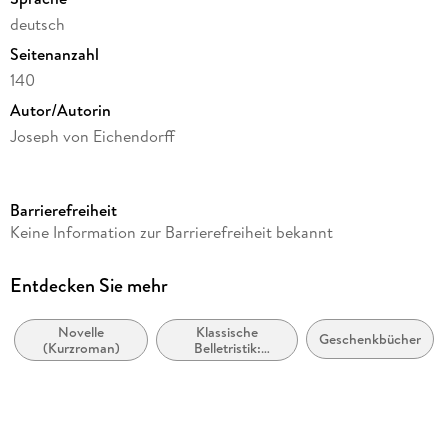
deutsch
Seitenanzahl
140
Autor/Autorin
Joseph von Eichendorff
Illustrationen
Hans Traxler
Barrierefreiheit
Verlag/Hersteller
Keine Information zur Barrierefreiheit bekannt
Insel Verlag
Produktart
Entdecken Sie mehr
kartoniert
Novelle
Klassische
Abbildungen
Geschenkbücher
(Kurzroman)
Belletristik:
Mit zahlreichen farbigen Illustrationen
allgemein und
literarisch
Gewicht
270 g
Größe (L/B/H)