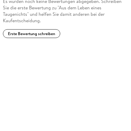
Es wurden noch keine Bewertungen abgegeben. Schreiben
in Berlin. 1844 Entlassung aus dem Staatsdienst. 1855
Sie die erste Bewertung zu "Aus dem Leben eines
Übersiedlung nach Neiße.
Taugenichts" und helfen Sie damit anderen bei der
Kaufentscheidung.
Erste Bewertung schreiben
Hans Traxler wurde 1929 in Herrlich, einem Dorf in
Nordböhmen, geboren und ist als Maler, Illustrator und Autor
tätig. Er war langjähriger Mitarbeiter der Satirezeitschriften
Pardon
und
Titanic
, die er mitbegründete. Traxlers Werke erschienen außerdem
im
ZEIT-Magazin
, in der