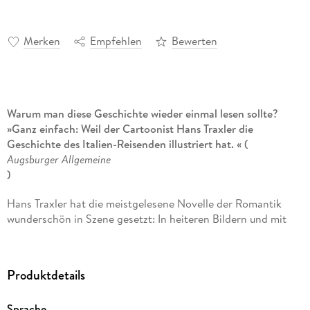
Merken
Empfehlen
Bewerten
Warum man diese Geschichte wieder einmal lesen sollte?
»Ganz einfach: Weil der Cartoonist Hans Traxler die
Geschichte des Italien-Reisenden illustriert hat. « (
Augsburger Allgemeine
)
Hans Traxler hat die meistgelesene Novelle der Romantik
wunderschön in Szene gesetzt: In heiteren Bildern und mit
Liebe zum Detail erzählt er die Geschichte vom jungen
Taugenichts, den es mit seiner Geige hinaus in die Welt zieht
und den die Suche nach der Angebeteten bis nach Italien
Produktdetails
führt: ein bunter Mix aus ein wenig Abenteuerlust, Italophilie,
Sehnsüchten und wahrer Liebe.
Sprache