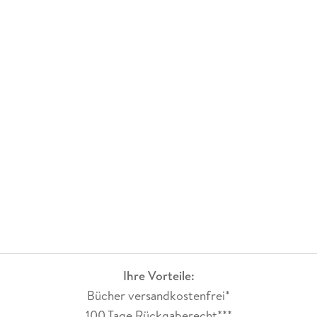
Frankfurter Allgemeinen Zeitung
, in der
Süddeutschen Zeitung
. Er wurde mit vielen Preisen für sein Lebenswerk
ausgezeichnet, u. a. 2015 mit dem Wilhelm-Busch-Preis und
zuletzt mit dem Friedrich-Stoltze-Preis 2018.
Ihre Vorteile:
Bücher versandkostenfrei*
100 Tage Rückgaberecht***