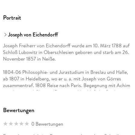
Portrait
Joseph von Eichendorff
Joseph Freiherr von Eichendorff wurde am 10. März 1788 auf
Schloß Lubowitz in Oberschlesien geboren und starb am 26.
November 1857 in Neiße.
1804-06 Philosophie- und Jurastudium in Breslau und Halle,
ab 1807 in Heidelberg, wo er u. a. mit Joseph von Görres
zusammentraf. 1808 Reise nach Paris. Begegnung mit Achim
von Arnim und Clemens Brentano. Abschluß des Studiums in
Wien. Begegnung mit Friedrich und Dorothea Schlegel. 1815
Heirat mit Luise von Larisch. Ab 1819 Anstellung beim
Bewertungen
Kultusministerium Berlin, später kommissarischer Schulrat
für Westpreußen und Danzig. 1824-31 Oberpräsidialrat und
0 Bewertungen
Mitglied der ostpreußischen Regierung Königsberg.
Bekanntschaft u. a. mit Savigny und Adelbert von Chamisso