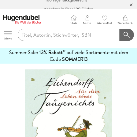
Abholung in über 100 Filialen
Filiale
Konto
Merkzettel
Warenkorb
Hugendubel
Menu
Summer Sale:
13% Rabatt
auf viele Sortimente mit dem
12
mehr
Code
SOMMER13
erfahren