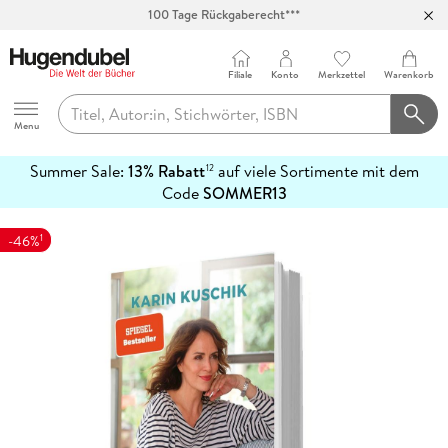
100 Tage Rückgaberecht***
Abholung in über 100 Filialen
Filiale
Konto
Merkzettel
Warenkorb
Hugendubel
Menu
Summer Sale:
13% Rabatt
auf viele Sortimente mit dem
12
mehr
Code
SOMMER13
erfahren
1
-46%