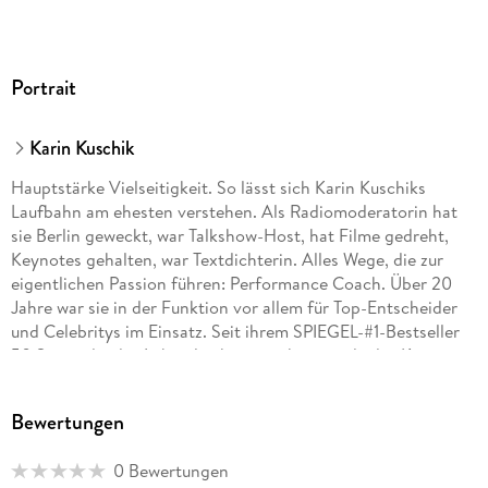
Portrait
Karin Kuschik
Hauptstärke Vielseitigkeit. So lässt sich Karin Kuschiks
Laufbahn am ehesten verstehen. Als Radiomoderatorin hat
sie Berlin geweckt, war Talkshow-Host, hat Filme gedreht,
Keynotes gehalten, war Textdichterin. Alles Wege, die zur
eigentlichen Passion führen: Performance Coach. Über 20
Jahre war sie in der Funktion vor allem für Top-Entscheider
und Celebritys im Einsatz. Seit ihrem SPIEGEL-#1-Bestseller
50 Sätze, die das Leben leichter machen wurde das Know-
how der Selbstführungs-Expertin schlagartig allen Menschen
zugänglich, die ihr Leben souveräner gestalten wollen. Ihr
Bewertungen
dritter SPIEGEL-Bestseller 50 Fragen, die das Leben leichter
machen stieg sofort auf Platz 1 ein.
0 Bewertungen