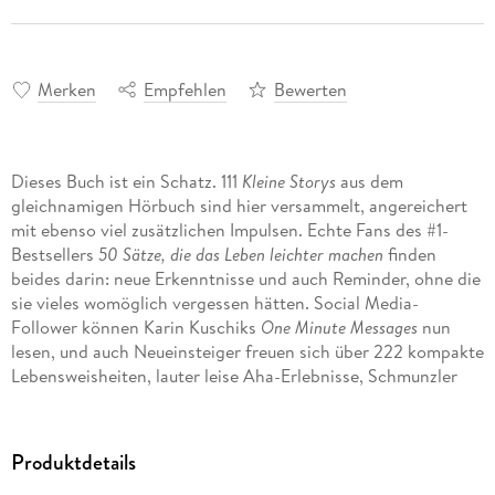
Merken
Empfehlen
Bewerten
Dieses Buch ist ein Schatz. 111
Kleine Storys
aus dem
gleichnamigen Hörbuch sind hier versammelt, angereichert
mit ebenso viel zusätzlichen Impulsen. Echte Fans des #1-
Bestsellers
50 Sätze, die das Leben leichter machen
finden
beides darin: neue Erkenntnisse und auch Reminder, ohne die
sie vieles womöglich vergessen hätten. Social Media-
Follower können Karin Kuschiks
One Minute Messages
nun
lesen, und auch Neueinsteiger freuen sich über 222 kompakte
Lebensweisheiten, lauter leise Aha-Erlebnisse, Schmunzler
und Einladungen zu Reflexion in Hochtaktung. Selbstführung,
Abgrenzung, Leichtigkeit - auf den Punkt gebracht:
Willkommen zu mehr Souveränität.
Produktdetails
»Diese Frau hat einen Nerv getroffen. Karin Kuschik erfand das