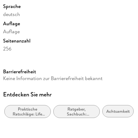
Sprache
Coaching to Go. Damit wird man souveräner, selbstbewusster und
schlagfertiger. «
DONNA
deutsch
Auflage
Auflage
Seitenanzahl
256
Autor/Autorin
Karin Kuschik
Barrierefreiheit
Verlag/Hersteller
Keine Information zur Barrierefreiheit bekannt
Ullstein Taschenbuchvlg.
Produktart
Entdecken Sie mehr
gebunden
Praktische
Ratgeber,
Gewicht
Achtsamkeit
Ratschläge: Life
Sachbuch:
235 g
Hacks / Praktische
Psychologie
Tipps
Größe (L/B/H)
167/118/26 mm