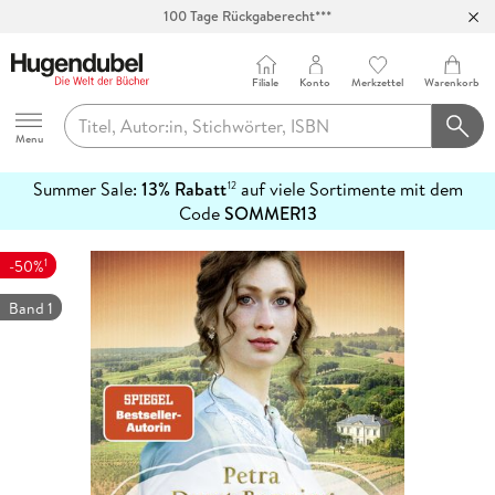
100 Tage Rückgaberecht***
Abholung in über 100 Filialen
Filiale
Konto
Merkzettel
Warenkorb
Hugendubel
Menu
Summer Sale:
13% Rabatt
auf viele Sortimente mit dem
12
mehr
Code
SOMMER13
erfahren
1
-50%
Band 1