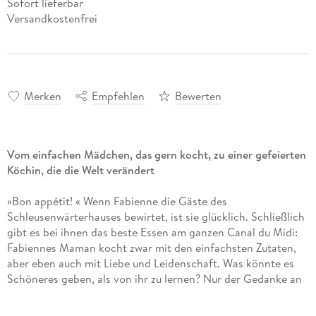
Sofort lieferbar
Versandkostenfrei
Merken
Empfehlen
Bewerten
Vom einfachen Mädchen, das gern kocht, zu einer gefeierten
Köchin, die die Welt verändert
»Bon appétit! « Wenn Fabienne die Gäste des
Schleusenwärterhauses bewirtet, ist sie glücklich. Schließlich
gibt es bei ihnen das beste Essen am ganzen Canal du Midi:
Fabiennes Maman kocht zwar mit den einfachsten Zutaten,
aber eben auch mit Liebe und Leidenschaft. Was könnte es
Schöneres geben, als von ihr zu lernen? Nur der Gedanke an
ihren Geliebten Eric lässt Fabienne gelegentlich von der
großen weiten Welt träumen. Als ihre Mutter unerwartet