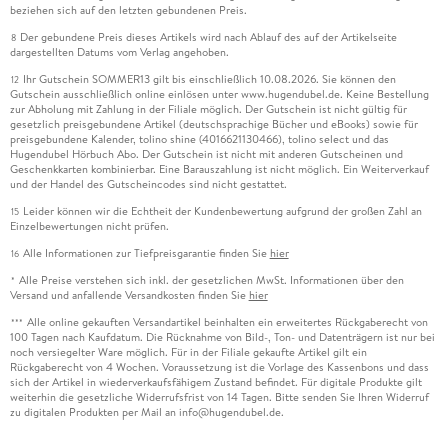
beziehen sich auf den letzten gebundenen Preis.
Der gebundene Preis dieses Artikels wird nach Ablauf des auf der Artikelseite
8
dargestellten Datums vom Verlag angehoben.
Ihr Gutschein SOMMER13 gilt bis einschließlich 10.08.2026. Sie können den
12
Gutschein ausschließlich online einlösen unter www.hugendubel.de. Keine Bestellung
zur Abholung mit Zahlung in der Filiale möglich. Der Gutschein ist nicht gültig für
gesetzlich preisgebundene Artikel (deutschsprachige Bücher und eBooks) sowie für
preisgebundene Kalender, tolino shine (4016621130466), tolino select und das
Hugendubel Hörbuch Abo. Der Gutschein ist nicht mit anderen Gutscheinen und
Geschenkkarten kombinierbar. Eine Barauszahlung ist nicht möglich. Ein Weiterverkauf
und der Handel des Gutscheincodes sind nicht gestattet.
Leider können wir die Echtheit der Kundenbewertung aufgrund der großen Zahl an
15
Einzelbewertungen nicht prüfen.
Alle Informationen zur Tiefpreisgarantie finden Sie
hier
16
Alle Preise verstehen sich inkl. der gesetzlichen MwSt. Informationen über den
*
Versand und anfallende Versandkosten finden Sie
hier
Alle online gekauften Versandartikel beinhalten ein erweitertes Rückgaberecht von
***
100 Tagen nach Kaufdatum. Die Rücknahme von Bild-, Ton- und Datenträgern ist nur bei
noch versiegelter Ware möglich. Für in der Filiale gekaufte Artikel gilt ein
Rückgaberecht von 4 Wochen. Voraussetzung ist die Vorlage des Kassenbons und dass
sich der Artikel in wiederverkaufsfähigem Zustand befindet. Für digitale Produkte gilt
weiterhin die gesetzliche Widerrufsfrist von 14 Tagen. Bitte senden Sie Ihren Widerruf
zu digitalen Produkten per Mail an info@hugendubel.de.