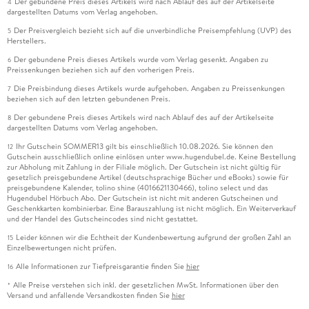
Der gebundene Preis dieses Artikels wird nach Ablauf des auf der Artikelseite
4
dargestellten Datums vom Verlag angehoben.
Der Preisvergleich bezieht sich auf die unverbindliche Preisempfehlung (UVP) des
5
Herstellers.
Der gebundene Preis dieses Artikels wurde vom Verlag gesenkt. Angaben zu
6
Preissenkungen beziehen sich auf den vorherigen Preis.
Die Preisbindung dieses Artikels wurde aufgehoben. Angaben zu Preissenkungen
7
beziehen sich auf den letzten gebundenen Preis.
Der gebundene Preis dieses Artikels wird nach Ablauf des auf der Artikelseite
8
dargestellten Datums vom Verlag angehoben.
Ihr Gutschein SOMMER13 gilt bis einschließlich 10.08.2026. Sie können den
12
Gutschein ausschließlich online einlösen unter www.hugendubel.de. Keine Bestellung
zur Abholung mit Zahlung in der Filiale möglich. Der Gutschein ist nicht gültig für
gesetzlich preisgebundene Artikel (deutschsprachige Bücher und eBooks) sowie für
preisgebundene Kalender, tolino shine (4016621130466), tolino select und das
Hugendubel Hörbuch Abo. Der Gutschein ist nicht mit anderen Gutscheinen und
Geschenkkarten kombinierbar. Eine Barauszahlung ist nicht möglich. Ein Weiterverkauf
und der Handel des Gutscheincodes sind nicht gestattet.
Leider können wir die Echtheit der Kundenbewertung aufgrund der großen Zahl an
15
Einzelbewertungen nicht prüfen.
Alle Informationen zur Tiefpreisgarantie finden Sie
hier
16
Alle Preise verstehen sich inkl. der gesetzlichen MwSt. Informationen über den
*
Versand und anfallende Versandkosten finden Sie
hier