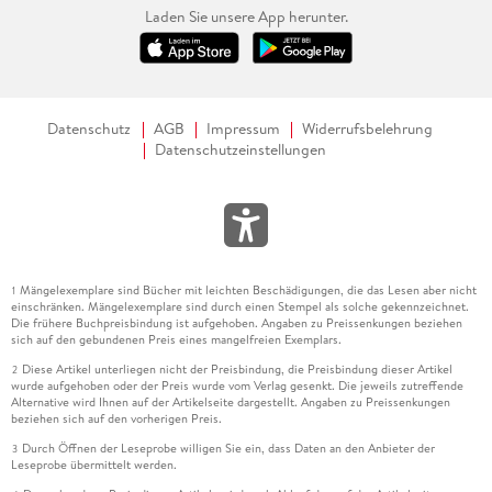
Laden Sie unsere App herunter.
Datenschutz
AGB
Impressum
Widerrufsbelehrung
Datenschutzeinstellungen
Mängelexemplare sind Bücher mit leichten Beschädigungen, die das Lesen aber nicht
1
einschränken. Mängelexemplare sind durch einen Stempel als solche gekennzeichnet.
Die frühere Buchpreisbindung ist aufgehoben. Angaben zu Preissenkungen beziehen
sich auf den gebundenen Preis eines mangelfreien Exemplars.
Diese Artikel unterliegen nicht der Preisbindung, die Preisbindung dieser Artikel
2
wurde aufgehoben oder der Preis wurde vom Verlag gesenkt. Die jeweils zutreffende
Alternative wird Ihnen auf der Artikelseite dargestellt. Angaben zu Preissenkungen
beziehen sich auf den vorherigen Preis.
Durch Öffnen der Leseprobe willigen Sie ein, dass Daten an den Anbieter der
3
Leseprobe übermittelt werden.