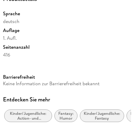
"Tristan gegen die Götter" von Kwame Mbalia
Sprache
Band 1: Mythenweber
deutsch
Auflage
1. Aufl.
Seitenanzahl
416
Altersempfehlung
von 10 bis 99 Jahren
Barrierefreiheit
Reihe
Keine Information zur Barrierefreiheit bekannt
Aru gegen die Götter / Aru Shah, 5
Autor/Autorin
Entdecken Sie mehr
Roshani Chokshi
Kinder/Jugendliche:
Fantasy:
Kinder/Jugendliche:
K
Herausgegeben von
Action- und
Humor
Fantasy
Rick Riordan
Abenteuergeschichten
Übersetzung