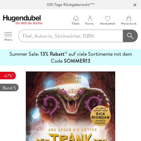
100 Tage Rückgaberecht***
Abholung in über 100 Filialen
Filiale
Konto
Merkzettel
Warenkorb
Hugendubel
Menu
Summer Sale:
13% Rabatt
auf viele Sortimente mit dem
12
mehr
Code
SOMMER13
erfahren
1
-47%
Band 5