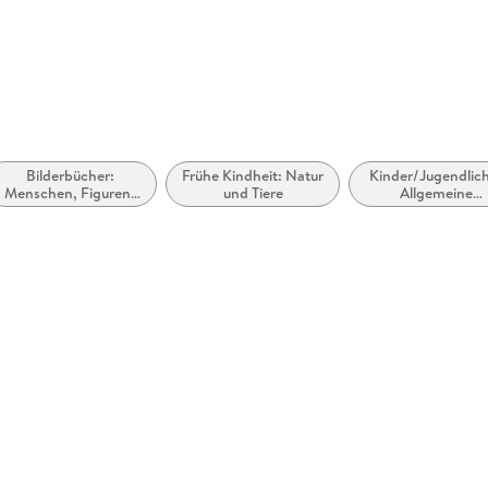
Bilderbücher:
Frühe Kindheit: Natur
Kinder/Jugendlic
Menschen, Figuren,
und Tiere
Allgemeine
Charaktere
Interessen: Hun
und Wölfe