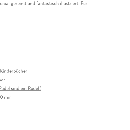
al gereimt und fantastisch illustriert. Für
 Kinderbücher
yer
Pudel sind ein Rudel?
10 mm