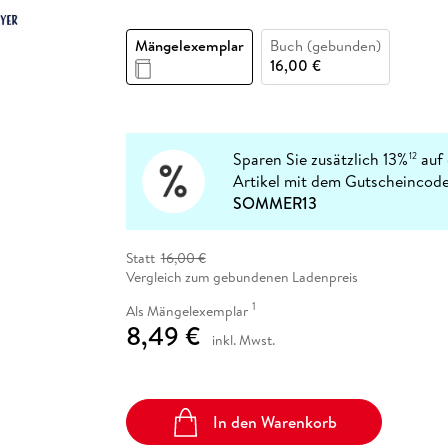
Fremdsprachige Bücher
n Lernhilfen
 Jugendbücher
eiber
Hörbuch Downloads im Bundle
cher
 Vergleich
 Puzzlezubehör
Lernen
New Adult
STABILO
Taschenbücher
Mängelexemplar
Buch (gebunden)
hilfen
hriller
 Backen
er
lender
Ratgeber
16,00 €
op
hriller
Romance
Sachbücher
precher:innen
Science Fiction
Sparen Sie zusätzlich 13%
auf 
12
Artikel mit dem Gutscheincode
Fremdsprachige Bücher
SOMMER13
Statt
16,00 €
Vergleich zum gebundenen Ladenpreis
1
Als Mängelexemplar
8,49 €
inkl. Mwst.
In den Warenkorb