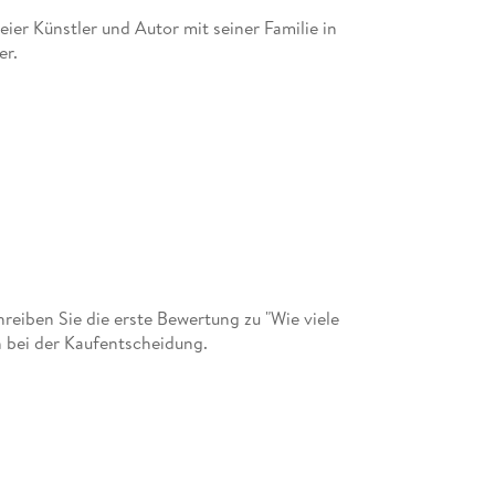
eier Künstler und Autor mit seiner Familie in
er.
eiben Sie die erste Bewertung zu "Wie viele
n bei der Kaufentscheidung.