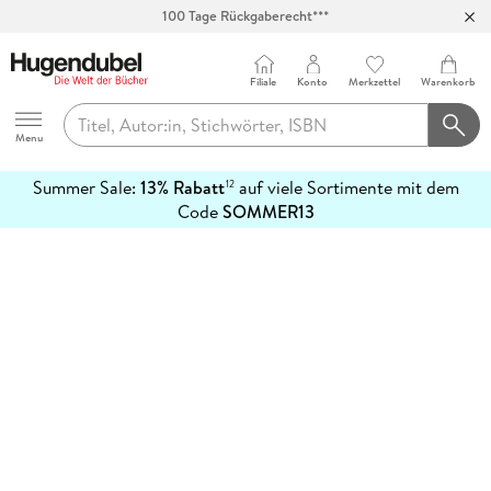
100 Tage Rückgaberecht***
Abholung in über 100 Filialen
Filiale
Konto
Merkzettel
Warenkorb
Hugendubel
Menu
Summer Sale:
13% Rabatt
auf viele Sortimente mit dem
12
mehr
Code
SOMMER13
erfahren