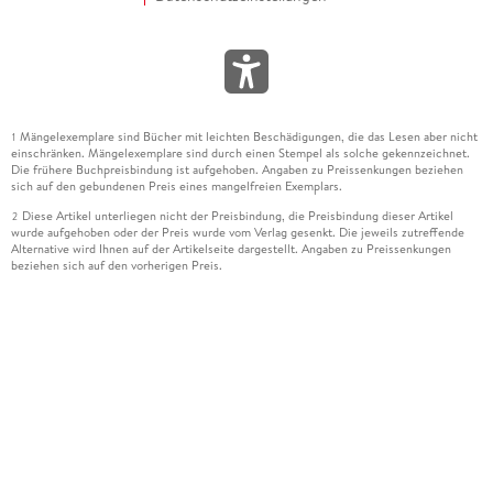
Mängelexemplare sind Bücher mit leichten Beschädigungen, die das Lesen aber nicht
1
einschränken. Mängelexemplare sind durch einen Stempel als solche gekennzeichnet.
Die frühere Buchpreisbindung ist aufgehoben. Angaben zu Preissenkungen beziehen
sich auf den gebundenen Preis eines mangelfreien Exemplars.
Diese Artikel unterliegen nicht der Preisbindung, die Preisbindung dieser Artikel
2
wurde aufgehoben oder der Preis wurde vom Verlag gesenkt. Die jeweils zutreffende
Alternative wird Ihnen auf der Artikelseite dargestellt. Angaben zu Preissenkungen
beziehen sich auf den vorherigen Preis.
Durch Öffnen der Leseprobe willigen Sie ein, dass Daten an den Anbieter der
3
Leseprobe übermittelt werden.
Der gebundene Preis dieses Artikels wird nach Ablauf des auf der Artikelseite
4
dargestellten Datums vom Verlag angehoben.
Der Preisvergleich bezieht sich auf die unverbindliche Preisempfehlung (UVP) des
5
Herstellers.
Der gebundene Preis dieses Artikels wurde vom Verlag gesenkt. Angaben zu
6
Preissenkungen beziehen sich auf den vorherigen Preis.
Die Preisbindung dieses Artikels wurde aufgehoben. Angaben zu Preissenkungen
7