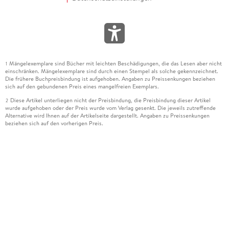
Mängelexemplare sind Bücher mit leichten Beschädigungen, die das Lesen aber nicht
1
einschränken. Mängelexemplare sind durch einen Stempel als solche gekennzeichnet.
Die frühere Buchpreisbindung ist aufgehoben. Angaben zu Preissenkungen beziehen
sich auf den gebundenen Preis eines mangelfreien Exemplars.
Diese Artikel unterliegen nicht der Preisbindung, die Preisbindung dieser Artikel
2
wurde aufgehoben oder der Preis wurde vom Verlag gesenkt. Die jeweils zutreffende
Alternative wird Ihnen auf der Artikelseite dargestellt. Angaben zu Preissenkungen
beziehen sich auf den vorherigen Preis.
Durch Öffnen der Leseprobe willigen Sie ein, dass Daten an den Anbieter der
3
Leseprobe übermittelt werden.
Der gebundene Preis dieses Artikels wird nach Ablauf des auf der Artikelseite
4
dargestellten Datums vom Verlag angehoben.
Der Preisvergleich bezieht sich auf die unverbindliche Preisempfehlung (UVP) des
5
Herstellers.
Der gebundene Preis dieses Artikels wurde vom Verlag gesenkt. Angaben zu
6
Preissenkungen beziehen sich auf den vorherigen Preis.
Die Preisbindung dieses Artikels wurde aufgehoben. Angaben zu Preissenkungen
7