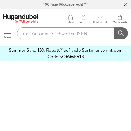
100 Tage Rückgaberecht***
Abholung in über 100 Filialen
Filiale
Konto
Merkzettel
Warenkorb
Hugendubel
Menu
Summer Sale:
13% Rabatt
auf viele Sortimente mit dem
12
mehr
Code
SOMMER13
erfahren