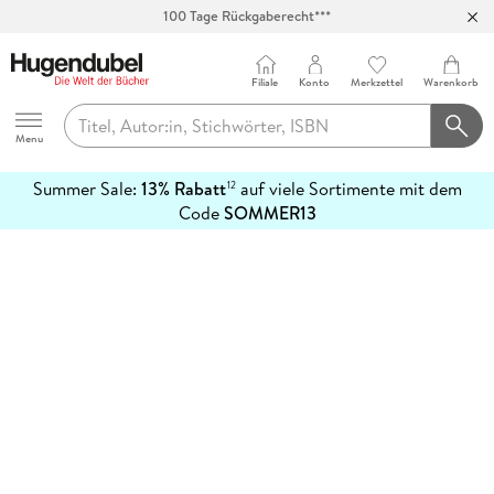
100 Tage Rückgaberecht***
Abholung in über 100 Filialen
Filiale
Konto
Merkzettel
Warenkorb
Hugendubel
Menu
Summer Sale:
13% Rabatt
auf viele Sortimente mit dem
12
mehr
Code
SOMMER13
erfahren