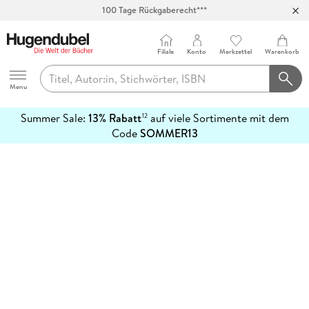
100 Tage Rückgaberecht***
Abholung in über 100 Filialen
Filiale
Konto
Merkzettel
Warenkorb
Hugendubel
Menu
Summer Sale:
13% Rabatt
auf viele Sortimente mit dem
12
mehr
Code
SOMMER13
erfahren