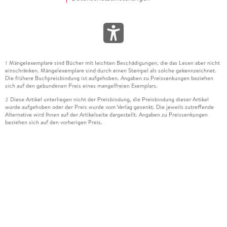
Mängelexemplare sind Bücher mit leichten Beschädigungen, die das Lesen aber nicht
1
einschränken. Mängelexemplare sind durch einen Stempel als solche gekennzeichnet.
Die frühere Buchpreisbindung ist aufgehoben. Angaben zu Preissenkungen beziehen
sich auf den gebundenen Preis eines mangelfreien Exemplars.
Diese Artikel unterliegen nicht der Preisbindung, die Preisbindung dieser Artikel
2
wurde aufgehoben oder der Preis wurde vom Verlag gesenkt. Die jeweils zutreffende
Alternative wird Ihnen auf der Artikelseite dargestellt. Angaben zu Preissenkungen
beziehen sich auf den vorherigen Preis.
Durch Öffnen der Leseprobe willigen Sie ein, dass Daten an den Anbieter der
3
Leseprobe übermittelt werden.
Der gebundene Preis dieses Artikels wird nach Ablauf des auf der Artikelseite
4
dargestellten Datums vom Verlag angehoben.
Der Preisvergleich bezieht sich auf die unverbindliche Preisempfehlung (UVP) des
5
Herstellers.
Der gebundene Preis dieses Artikels wurde vom Verlag gesenkt. Angaben zu
6
Preissenkungen beziehen sich auf den vorherigen Preis.
Die Preisbindung dieses Artikels wurde aufgehoben. Angaben zu Preissenkungen
7