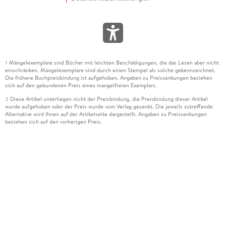
Mängelexemplare sind Bücher mit leichten Beschädigungen, die das Lesen aber nicht
1
einschränken. Mängelexemplare sind durch einen Stempel als solche gekennzeichnet.
Die frühere Buchpreisbindung ist aufgehoben. Angaben zu Preissenkungen beziehen
sich auf den gebundenen Preis eines mangelfreien Exemplars.
Diese Artikel unterliegen nicht der Preisbindung, die Preisbindung dieser Artikel
2
wurde aufgehoben oder der Preis wurde vom Verlag gesenkt. Die jeweils zutreffende
Alternative wird Ihnen auf der Artikelseite dargestellt. Angaben zu Preissenkungen
beziehen sich auf den vorherigen Preis.
Durch Öffnen der Leseprobe willigen Sie ein, dass Daten an den Anbieter der
3
Leseprobe übermittelt werden.
Der gebundene Preis dieses Artikels wird nach Ablauf des auf der Artikelseite
4
dargestellten Datums vom Verlag angehoben.
Der Preisvergleich bezieht sich auf die unverbindliche Preisempfehlung (UVP) des
5
Herstellers.
Der gebundene Preis dieses Artikels wurde vom Verlag gesenkt. Angaben zu
6
Preissenkungen beziehen sich auf den vorherigen Preis.
Die Preisbindung dieses Artikels wurde aufgehoben. Angaben zu Preissenkungen
7