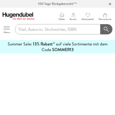
100 Tage Rückgaberecht***
Abholung in über 100 Filialen
Filiale
Konto
Merkzettel
Warenkorb
Hugendubel
Menu
Summer Sale:
13% Rabatt
auf viele Sortimente mit dem
12
mehr
Code
SOMMER13
erfahren