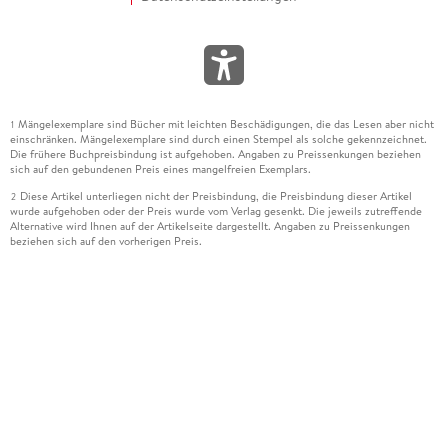
Mängelexemplare sind Bücher mit leichten Beschädigungen, die das Lesen aber nicht
1
einschränken. Mängelexemplare sind durch einen Stempel als solche gekennzeichnet.
Die frühere Buchpreisbindung ist aufgehoben. Angaben zu Preissenkungen beziehen
sich auf den gebundenen Preis eines mangelfreien Exemplars.
Diese Artikel unterliegen nicht der Preisbindung, die Preisbindung dieser Artikel
2
wurde aufgehoben oder der Preis wurde vom Verlag gesenkt. Die jeweils zutreffende
Alternative wird Ihnen auf der Artikelseite dargestellt. Angaben zu Preissenkungen
beziehen sich auf den vorherigen Preis.
Durch Öffnen der Leseprobe willigen Sie ein, dass Daten an den Anbieter der
3
Leseprobe übermittelt werden.
Der gebundene Preis dieses Artikels wird nach Ablauf des auf der Artikelseite
4
dargestellten Datums vom Verlag angehoben.
Der Preisvergleich bezieht sich auf die unverbindliche Preisempfehlung (UVP) des
5
Herstellers.
Der gebundene Preis dieses Artikels wurde vom Verlag gesenkt. Angaben zu
6
Preissenkungen beziehen sich auf den vorherigen Preis.
Die Preisbindung dieses Artikels wurde aufgehoben. Angaben zu Preissenkungen
7