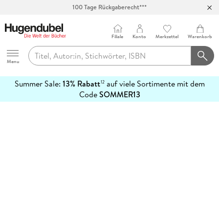
100 Tage Rückgaberecht***
Abholung in über 100 Filialen
Filiale
Konto
Merkzettel
Warenkorb
Hugendubel
Menu
Summer Sale:
13% Rabatt
auf viele Sortimente mit dem
12
mehr
Code
SOMMER13
erfahren