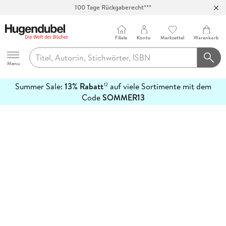
100 Tage Rückgaberecht***
Abholung in über 100 Filialen
Filiale
Konto
Merkzettel
Warenkorb
Hugendubel
Menu
Summer Sale:
13% Rabatt
auf viele Sortimente mit dem
12
mehr
Code
SOMMER13
erfahren