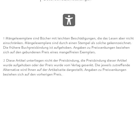
Mängelexemplare sind Bücher mit leichten Beschädigungen, die das Lesen aber nicht
1
einschränken. Mängelexemplare sind durch einen Stempel als solche gekennzeichnet.
Die frühere Buchpreisbindung ist aufgehoben. Angaben zu Preissenkungen beziehen
sich auf den gebundenen Preis eines mangelfreien Exemplars.
Diese Artikel unterliegen nicht der Preisbindung, die Preisbindung dieser Artikel
2
wurde aufgehoben oder der Preis wurde vom Verlag gesenkt. Die jeweils zutreffende
Alternative wird Ihnen auf der Artikelseite dargestellt. Angaben zu Preissenkungen
beziehen sich auf den vorherigen Preis.
Durch Öffnen der Leseprobe willigen Sie ein, dass Daten an den Anbieter der
3
Leseprobe übermittelt werden.
Der gebundene Preis dieses Artikels wird nach Ablauf des auf der Artikelseite
4
dargestellten Datums vom Verlag angehoben.
Der Preisvergleich bezieht sich auf die unverbindliche Preisempfehlung (UVP) des
5
Herstellers.
Der gebundene Preis dieses Artikels wurde vom Verlag gesenkt. Angaben zu
6
Preissenkungen beziehen sich auf den vorherigen Preis.
Die Preisbindung dieses Artikels wurde aufgehoben. Angaben zu Preissenkungen
7