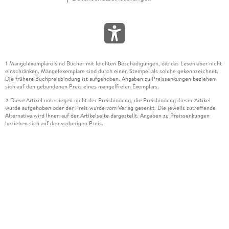
Mängelexemplare sind Bücher mit leichten Beschädigungen, die das Lesen aber nicht
1
einschränken. Mängelexemplare sind durch einen Stempel als solche gekennzeichnet.
Die frühere Buchpreisbindung ist aufgehoben. Angaben zu Preissenkungen beziehen
sich auf den gebundenen Preis eines mangelfreien Exemplars.
Diese Artikel unterliegen nicht der Preisbindung, die Preisbindung dieser Artikel
2
wurde aufgehoben oder der Preis wurde vom Verlag gesenkt. Die jeweils zutreffende
Alternative wird Ihnen auf der Artikelseite dargestellt. Angaben zu Preissenkungen
beziehen sich auf den vorherigen Preis.
Durch Öffnen der Leseprobe willigen Sie ein, dass Daten an den Anbieter der
3
Leseprobe übermittelt werden.
Der gebundene Preis dieses Artikels wird nach Ablauf des auf der Artikelseite
4
dargestellten Datums vom Verlag angehoben.
Der Preisvergleich bezieht sich auf die unverbindliche Preisempfehlung (UVP) des
5
Herstellers.
Der gebundene Preis dieses Artikels wurde vom Verlag gesenkt. Angaben zu
6
Preissenkungen beziehen sich auf den vorherigen Preis.
Die Preisbindung dieses Artikels wurde aufgehoben. Angaben zu Preissenkungen
7