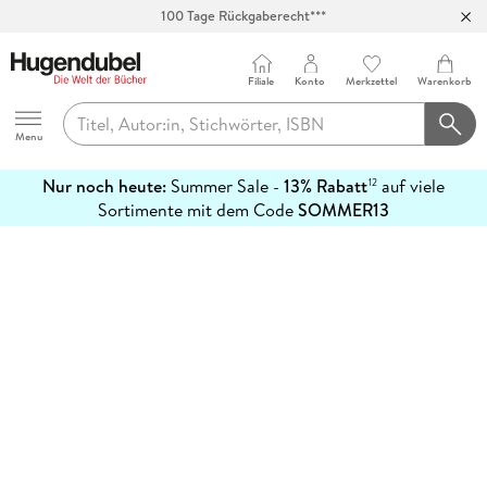
100 Tage Rückgaberecht***
Abholung in über 100 Filialen
Filiale
Konto
Merkzettel
Warenkorb
Hugendubel
Menu
Nur noch heute:
Summer Sale -
13% Rabatt
auf viele
12
mehr
Sortimente mit dem Code
SOMMER13
erfahren