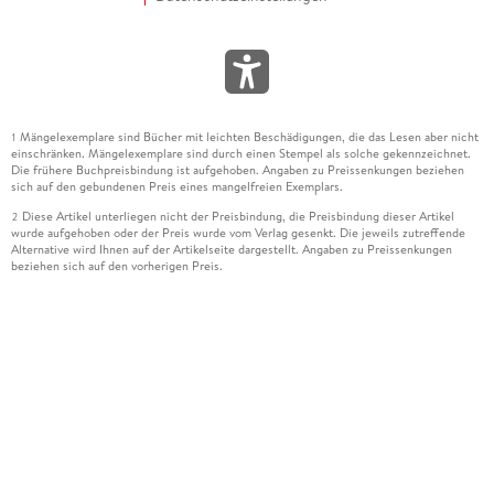
Mängelexemplare sind Bücher mit leichten Beschädigungen, die das Lesen aber nicht
1
einschränken. Mängelexemplare sind durch einen Stempel als solche gekennzeichnet.
Die frühere Buchpreisbindung ist aufgehoben. Angaben zu Preissenkungen beziehen
sich auf den gebundenen Preis eines mangelfreien Exemplars.
Diese Artikel unterliegen nicht der Preisbindung, die Preisbindung dieser Artikel
2
wurde aufgehoben oder der Preis wurde vom Verlag gesenkt. Die jeweils zutreffende
Alternative wird Ihnen auf der Artikelseite dargestellt. Angaben zu Preissenkungen
beziehen sich auf den vorherigen Preis.
Durch Öffnen der Leseprobe willigen Sie ein, dass Daten an den Anbieter der
3
Leseprobe übermittelt werden.
Der gebundene Preis dieses Artikels wird nach Ablauf des auf der Artikelseite
4
dargestellten Datums vom Verlag angehoben.
Der Preisvergleich bezieht sich auf die unverbindliche Preisempfehlung (UVP) des
5
Herstellers.
Der gebundene Preis dieses Artikels wurde vom Verlag gesenkt. Angaben zu
6
Preissenkungen beziehen sich auf den vorherigen Preis.
Die Preisbindung dieses Artikels wurde aufgehoben. Angaben zu Preissenkungen
7