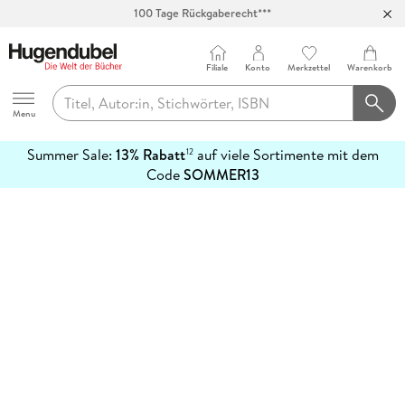
100 Tage Rückgaberecht***
Abholung in über 100 Filialen
Filiale
Konto
Merkzettel
Warenkorb
Hugendubel
Menu
Summer Sale:
13% Rabatt
auf viele Sortimente mit dem
12
mehr
Code
SOMMER13
erfahren