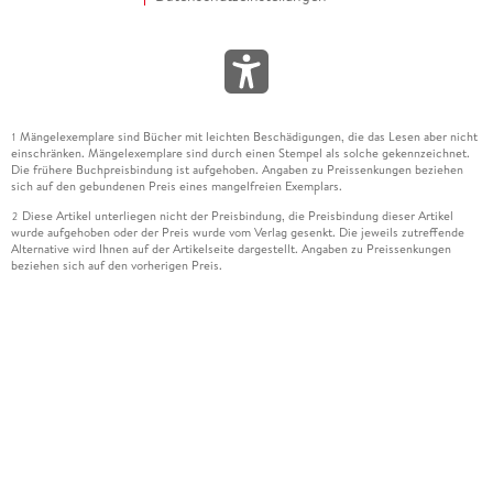
Mängelexemplare sind Bücher mit leichten Beschädigungen, die das Lesen aber nicht
1
einschränken. Mängelexemplare sind durch einen Stempel als solche gekennzeichnet.
Die frühere Buchpreisbindung ist aufgehoben. Angaben zu Preissenkungen beziehen
sich auf den gebundenen Preis eines mangelfreien Exemplars.
Diese Artikel unterliegen nicht der Preisbindung, die Preisbindung dieser Artikel
2
wurde aufgehoben oder der Preis wurde vom Verlag gesenkt. Die jeweils zutreffende
Alternative wird Ihnen auf der Artikelseite dargestellt. Angaben zu Preissenkungen
beziehen sich auf den vorherigen Preis.
Durch Öffnen der Leseprobe willigen Sie ein, dass Daten an den Anbieter der
3
Leseprobe übermittelt werden.
Der gebundene Preis dieses Artikels wird nach Ablauf des auf der Artikelseite
4
dargestellten Datums vom Verlag angehoben.
Der Preisvergleich bezieht sich auf die unverbindliche Preisempfehlung (UVP) des
5
Herstellers.
Der gebundene Preis dieses Artikels wurde vom Verlag gesenkt. Angaben zu
6
Preissenkungen beziehen sich auf den vorherigen Preis.
Die Preisbindung dieses Artikels wurde aufgehoben. Angaben zu Preissenkungen
7