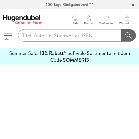
100 Tage Rückgaberecht***
Abholung in über 100 Filialen
Filiale
Konto
Merkzettel
Warenkorb
Hugendubel
Menu
Summer Sale:
13% Rabatt
auf viele Sortimente mit dem
12
mehr
Code
SOMMER13
erfahren