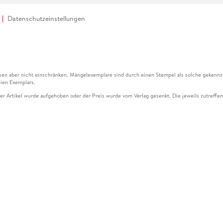
Datenschutzeinstellungen
en aber nicht einschränken. Mängelexemplare sind durch einen Stempel als solche gekennz
ien Exemplars.
ser Artikel wurde aufgehoben oder der Preis wurde vom Verlag gesenkt. Die jeweils zutreffend
ter der Leseprobe übermittelt werden.
kelseite dargestellten Datums vom Verlag angehoben.
g (UVP) des Herstellers.
n zu Preissenkungen beziehen sich auf den vorherigen Preis.
senkungen beziehen sich auf den letzten gebundenen Preis.
kelseite dargestellten Datums vom Verlag angehoben.
n den Gutschein ausschließlich online einlösen unter www.hugendubel.de. Keine Bestellung z
und eBooks) sowie für preisgebundene Kalender, tolino shine (4016621130466), tolino selec
cht möglich. Ein Weiterverkauf und der Handel des Gutscheincodes sind nicht gestattet.