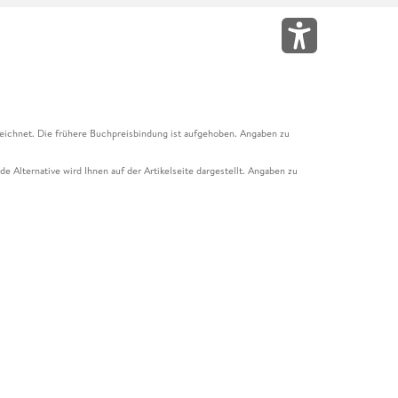
eichnet. Die frühere Buchpreisbindung ist aufgehoben. Angaben zu
e Alternative wird Ihnen auf der Artikelseite dargestellt. Angaben zu
ur Abholung mit Zahlung in der Filiale möglich. Der Gutschein ist nicht
t und das Hugendubel Hörbuch Abo. Der Gutschein ist nicht mit anderen