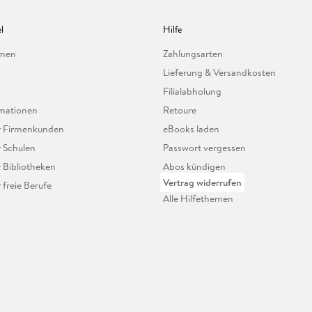
l
Hilfe
hmen
Zahlungsarten
Lieferung & Versandkosten
Filialabholung
mationen
Retoure
ür Firmenkunden
eBooks laden
r Schulen
Passwort vergessen
r Bibliotheken
Abos kündigen
Vertrag widerrufen
r freie Berufe
Alle Hilfethemen