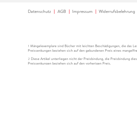
Datenschutz
AGB
Impressum
Widerrufsbelehrung
Mängelexemplare sind Bücher mit leichten Beschädigungen, die das Les
1
Preissenkungen beziehen sich auf den gebundenen Preis eines mangelfre
Diese Artikel unterliegen nicht der Preisbindung, die Preisbindung die
2
Preissenkungen beziehen sich auf den vorherigen Preis.
Durch Öffnen der Leseprobe willigen Sie ein, dass Daten an den Anbie
3
Der gebundene Preis dieses Artikels wird nach Ablauf des auf der Arti
4
Der Preisvergleich bezieht sich auf die unverbindliche Preisempfehlun
5
Der gebundene Preis dieses Artikels wurde vom Verlag gesenkt. Angabe
6
Die Preisbindung dieses Artikels wurde aufgehoben. Angaben zu Preis
7
Der gebundene Preis dieses Artikels wird nach Ablauf des auf der Arti
8
Ihr Gutschein SOMMER13 gilt bis einschließlich 10.08.2026. Sie könne
12
gültig für gesetzlich preisgebundene Artikel (deutschsprachige Bücher 
Gutscheinen und Geschenkkarten kombinierbar. Eine Barauszahlung ist ni