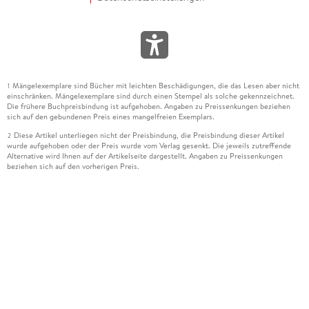
Mängelexemplare sind Bücher mit leichten Beschädigungen, die das Lesen aber nicht
1
einschränken. Mängelexemplare sind durch einen Stempel als solche gekennzeichnet.
Die frühere Buchpreisbindung ist aufgehoben. Angaben zu Preissenkungen beziehen
sich auf den gebundenen Preis eines mangelfreien Exemplars.
Diese Artikel unterliegen nicht der Preisbindung, die Preisbindung dieser Artikel
2
wurde aufgehoben oder der Preis wurde vom Verlag gesenkt. Die jeweils zutreffende
Alternative wird Ihnen auf der Artikelseite dargestellt. Angaben zu Preissenkungen
beziehen sich auf den vorherigen Preis.
Durch Öffnen der Leseprobe willigen Sie ein, dass Daten an den Anbieter der
3
Leseprobe übermittelt werden.
Der gebundene Preis dieses Artikels wird nach Ablauf des auf der Artikelseite
4
dargestellten Datums vom Verlag angehoben.
Der Preisvergleich bezieht sich auf die unverbindliche Preisempfehlung (UVP) des
5
Herstellers.
Der gebundene Preis dieses Artikels wurde vom Verlag gesenkt. Angaben zu
6
Preissenkungen beziehen sich auf den vorherigen Preis.
Die Preisbindung dieses Artikels wurde aufgehoben. Angaben zu Preissenkungen
7