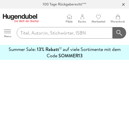
100 Tage Rückgaberecht***
Abholung in über 100 Filialen
Filiale
Konto
Merkzettel
Warenkorb
Hugendubel
Menu
Summer Sale:
13% Rabatt
auf viele Sortimente mit dem
12
mehr
Code
SOMMER13
erfahren