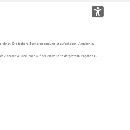
eichnet. Die frühere Buchpreisbindung ist aufgehoben. Angaben zu
e Alternative wird Ihnen auf der Artikelseite dargestellt. Angaben zu
ur Abholung mit Zahlung in der Filiale möglich. Der Gutschein ist nicht
t und das Hugendubel Hörbuch Abo. Der Gutschein ist nicht mit anderen