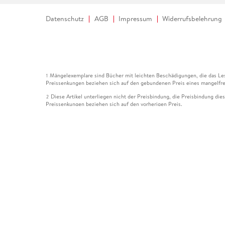
Datenschutz
AGB
Impressum
Widerrufsbelehrung
Mängelexemplare sind Bücher mit leichten Beschädigungen, die das Les
1
Preissenkungen beziehen sich auf den gebundenen Preis eines mangelfre
Diese Artikel unterliegen nicht der Preisbindung, die Preisbindung die
2
Preissenkungen beziehen sich auf den vorherigen Preis.
Durch Öffnen der Leseprobe willigen Sie ein, dass Daten an den Anbie
3
Der gebundene Preis dieses Artikels wird nach Ablauf des auf der Arti
4
Der Preisvergleich bezieht sich auf die unverbindliche Preisempfehlun
5
Der gebundene Preis dieses Artikels wurde vom Verlag gesenkt. Angabe
6
Die Preisbindung dieses Artikels wurde aufgehoben. Angaben zu Preis
7
Der gebundene Preis dieses Artikels wird nach Ablauf des auf der Arti
8
Ihr Gutschein SOMMER13 gilt bis einschließlich 10.08.2026. Sie könne
12
gültig für gesetzlich preisgebundene Artikel (deutschsprachige Bücher 
Gutscheinen und Geschenkkarten kombinierbar. Eine Barauszahlung ist ni