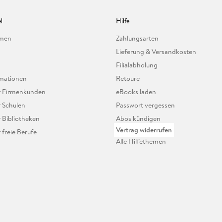
l
Hilfe
hmen
Zahlungsarten
Lieferung & Versandkosten
Filialabholung
mationen
Retoure
ür Firmenkunden
eBooks laden
r Schulen
Passwort vergessen
r Bibliotheken
Abos kündigen
Vertrag widerrufen
r freie Berufe
Alle Hilfethemen