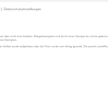
Datenschutzeinstellungen
en aber nicht einschränken. Mängelexemplare sind durch einen Stempel als solche gekennz
ien Exemplars.
ser Artikel wurde aufgehoben oder der Preis wurde vom Verlag gesenkt. Die jeweils zutreffend
ter der Leseprobe übermittelt werden.
kelseite dargestellten Datums vom Verlag angehoben.
g (UVP) des Herstellers.
n zu Preissenkungen beziehen sich auf den vorherigen Preis.
senkungen beziehen sich auf den letzten gebundenen Preis.
kelseite dargestellten Datums vom Verlag angehoben.
n den Gutschein ausschließlich online einlösen unter www.hugendubel.de. Keine Bestellung z
und eBooks) sowie für preisgebundene Kalender, tolino shine (4016621130466), tolino selec
cht möglich. Ein Weiterverkauf und der Handel des Gutscheincodes sind nicht gestattet.