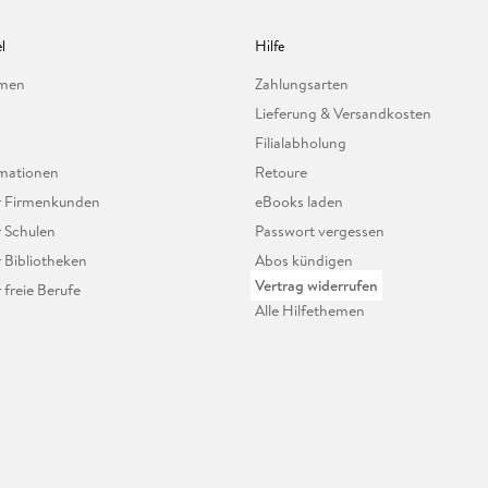
l
Hilfe
hmen
Zahlungsarten
Lieferung & Versandkosten
Filialabholung
mationen
Retoure
ür Firmenkunden
eBooks laden
r Schulen
Passwort vergessen
r Bibliotheken
Abos kündigen
Vertrag widerrufen
r freie Berufe
Alle Hilfethemen