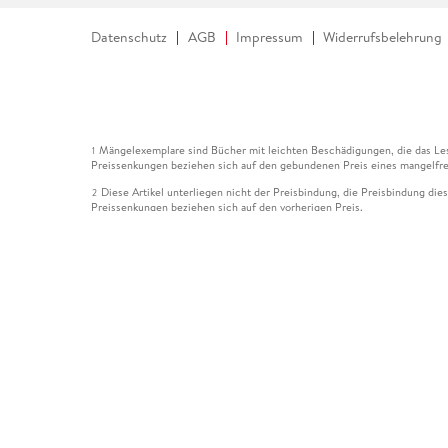
Datenschutz
AGB
Impressum
Widerrufsbelehrung
Mängelexemplare sind Bücher mit leichten Beschädigungen, die das Les
1
Preissenkungen beziehen sich auf den gebundenen Preis eines mangelfre
Diese Artikel unterliegen nicht der Preisbindung, die Preisbindung die
2
Preissenkungen beziehen sich auf den vorherigen Preis.
Durch Öffnen der Leseprobe willigen Sie ein, dass Daten an den Anbie
3
Der gebundene Preis dieses Artikels wird nach Ablauf des auf der Arti
4
Der Preisvergleich bezieht sich auf die unverbindliche Preisempfehlun
5
Der gebundene Preis dieses Artikels wurde vom Verlag gesenkt. Angabe
6
Die Preisbindung dieses Artikels wurde aufgehoben. Angaben zu Preis
7
Der gebundene Preis dieses Artikels wird nach Ablauf des auf der Arti
8
Ihr Gutschein SOMMER13 gilt bis einschließlich 10.08.2026. Sie könne
12
gültig für gesetzlich preisgebundene Artikel (deutschsprachige Bücher 
Gutscheinen und Geschenkkarten kombinierbar. Eine Barauszahlung ist ni