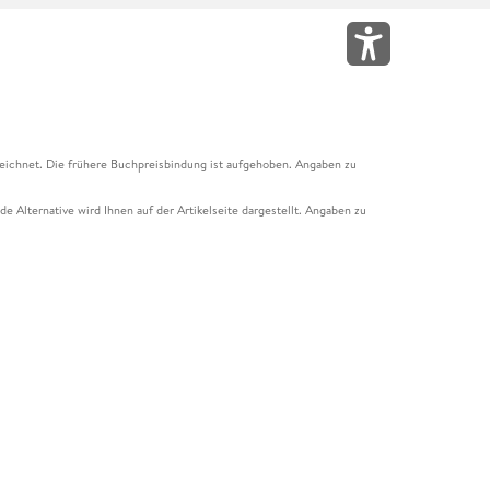
eichnet. Die frühere Buchpreisbindung ist aufgehoben. Angaben zu
e Alternative wird Ihnen auf der Artikelseite dargestellt. Angaben zu
ur Abholung mit Zahlung in der Filiale möglich. Der Gutschein ist nicht
t und das Hugendubel Hörbuch Abo. Der Gutschein ist nicht mit anderen