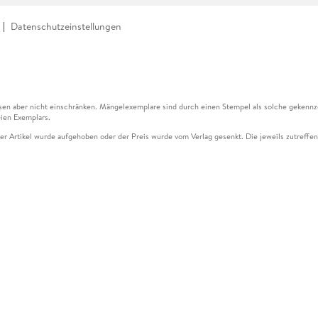
Datenschutzeinstellungen
en aber nicht einschränken. Mängelexemplare sind durch einen Stempel als solche gekennz
ien Exemplars.
ser Artikel wurde aufgehoben oder der Preis wurde vom Verlag gesenkt. Die jeweils zutreffend
ter der Leseprobe übermittelt werden.
kelseite dargestellten Datums vom Verlag angehoben.
g (UVP) des Herstellers.
n zu Preissenkungen beziehen sich auf den vorherigen Preis.
senkungen beziehen sich auf den letzten gebundenen Preis.
kelseite dargestellten Datums vom Verlag angehoben.
n den Gutschein ausschließlich online einlösen unter www.hugendubel.de. Keine Bestellung z
und eBooks) sowie für preisgebundene Kalender, tolino shine (4016621130466), tolino selec
cht möglich. Ein Weiterverkauf und der Handel des Gutscheincodes sind nicht gestattet.