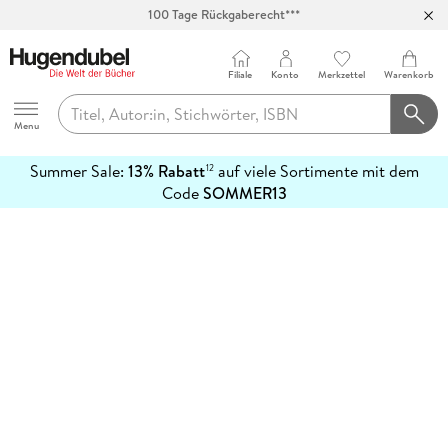
100 Tage Rückgaberecht***
Abholung in über 100 Filialen
Filiale
Konto
Merkzettel
Warenkorb
Hugendubel
Menu
Summer Sale:
13% Rabatt
auf viele Sortimente mit dem
12
mehr
Code
SOMMER13
erfahren