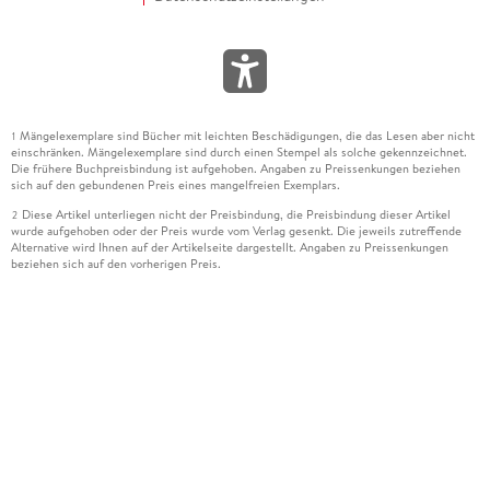
Mängelexemplare sind Bücher mit leichten Beschädigungen, die das Lesen aber nicht
1
einschränken. Mängelexemplare sind durch einen Stempel als solche gekennzeichnet.
Die frühere Buchpreisbindung ist aufgehoben. Angaben zu Preissenkungen beziehen
sich auf den gebundenen Preis eines mangelfreien Exemplars.
Diese Artikel unterliegen nicht der Preisbindung, die Preisbindung dieser Artikel
2
wurde aufgehoben oder der Preis wurde vom Verlag gesenkt. Die jeweils zutreffende
Alternative wird Ihnen auf der Artikelseite dargestellt. Angaben zu Preissenkungen
beziehen sich auf den vorherigen Preis.
Durch Öffnen der Leseprobe willigen Sie ein, dass Daten an den Anbieter der
3
Leseprobe übermittelt werden.
Der gebundene Preis dieses Artikels wird nach Ablauf des auf der Artikelseite
4
dargestellten Datums vom Verlag angehoben.
Der Preisvergleich bezieht sich auf die unverbindliche Preisempfehlung (UVP) des
5
Herstellers.
Der gebundene Preis dieses Artikels wurde vom Verlag gesenkt. Angaben zu
6
Preissenkungen beziehen sich auf den vorherigen Preis.
Die Preisbindung dieses Artikels wurde aufgehoben. Angaben zu Preissenkungen
7