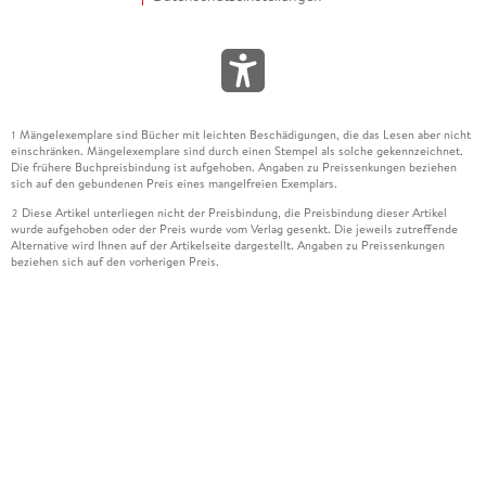
Mängelexemplare sind Bücher mit leichten Beschädigungen, die das Lesen aber nicht
1
einschränken. Mängelexemplare sind durch einen Stempel als solche gekennzeichnet.
Die frühere Buchpreisbindung ist aufgehoben. Angaben zu Preissenkungen beziehen
sich auf den gebundenen Preis eines mangelfreien Exemplars.
Diese Artikel unterliegen nicht der Preisbindung, die Preisbindung dieser Artikel
2
wurde aufgehoben oder der Preis wurde vom Verlag gesenkt. Die jeweils zutreffende
Alternative wird Ihnen auf der Artikelseite dargestellt. Angaben zu Preissenkungen
beziehen sich auf den vorherigen Preis.
Durch Öffnen der Leseprobe willigen Sie ein, dass Daten an den Anbieter der
3
Leseprobe übermittelt werden.
Der gebundene Preis dieses Artikels wird nach Ablauf des auf der Artikelseite
4
dargestellten Datums vom Verlag angehoben.
Der Preisvergleich bezieht sich auf die unverbindliche Preisempfehlung (UVP) des
5
Herstellers.
Der gebundene Preis dieses Artikels wurde vom Verlag gesenkt. Angaben zu
6
Preissenkungen beziehen sich auf den vorherigen Preis.
Die Preisbindung dieses Artikels wurde aufgehoben. Angaben zu Preissenkungen
7