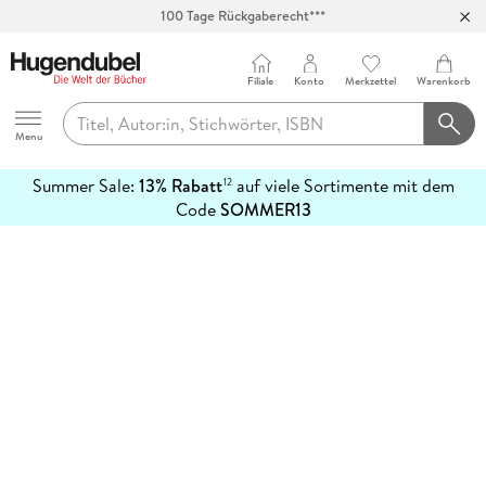
100 Tage Rückgaberecht***
Abholung in über 100 Filialen
Filiale
Konto
Merkzettel
Warenkorb
Hugendubel
Menu
Summer Sale:
13% Rabatt
auf viele Sortimente mit dem
12
mehr
Code
SOMMER13
erfahren