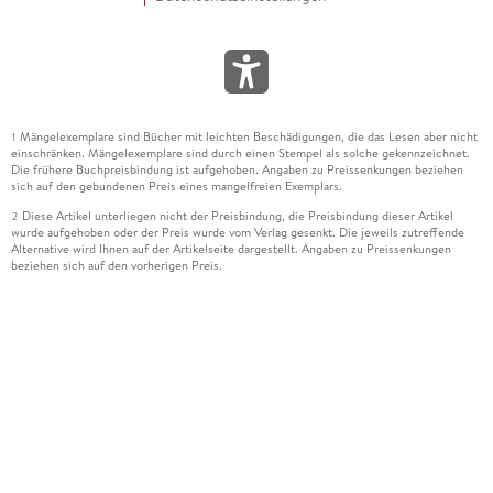
Mängelexemplare sind Bücher mit leichten Beschädigungen, die das Lesen aber nicht
1
einschränken. Mängelexemplare sind durch einen Stempel als solche gekennzeichnet.
Die frühere Buchpreisbindung ist aufgehoben. Angaben zu Preissenkungen beziehen
sich auf den gebundenen Preis eines mangelfreien Exemplars.
Diese Artikel unterliegen nicht der Preisbindung, die Preisbindung dieser Artikel
2
wurde aufgehoben oder der Preis wurde vom Verlag gesenkt. Die jeweils zutreffende
Alternative wird Ihnen auf der Artikelseite dargestellt. Angaben zu Preissenkungen
beziehen sich auf den vorherigen Preis.
Durch Öffnen der Leseprobe willigen Sie ein, dass Daten an den Anbieter der
3
Leseprobe übermittelt werden.
Der gebundene Preis dieses Artikels wird nach Ablauf des auf der Artikelseite
4
dargestellten Datums vom Verlag angehoben.
Der Preisvergleich bezieht sich auf die unverbindliche Preisempfehlung (UVP) des
5
Herstellers.
Der gebundene Preis dieses Artikels wurde vom Verlag gesenkt. Angaben zu
6
Preissenkungen beziehen sich auf den vorherigen Preis.
Die Preisbindung dieses Artikels wurde aufgehoben. Angaben zu Preissenkungen
7