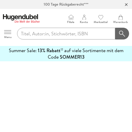
100 Tage Rückgaberecht***
Abholung in über 100 Filialen
Filiale
Konto
Merkzettel
Warenkorb
Hugendubel
Menu
Summer Sale:
13% Rabatt
auf viele Sortimente mit dem
12
mehr
Code
SOMMER13
erfahren